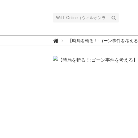
W

【時局を斬る！:ゴーン事件を考え
i
L
L
O
n
l
i
n
e
（
ウ
ィ
ル
オ
ン
ラ
イ
ン
）