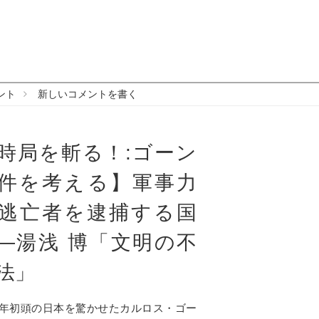
ント
新しいコメントを書く
時局を斬る！:ゴーン
件を考える】軍事力
逃亡者を逮捕する国
―湯浅 博「文明の不
法」
20年初頭の日本を驚かせたカルロス・ゴー