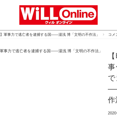
る】軍事力で逃亡者を逮捕する国――湯浅 博「文明の不作法」
コメ
【
事
で
―
作
20