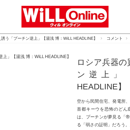
う「プーチン逆上」【湯浅 博：WiLL HEADLINE】
コメント
ロシア兵器の
ン逆上」【
HEADLINE】
空から民間住宅、発電所
首都キーウを恐怖のどん
は、プーチンが夢見る「
る「弱さの証明」だろう。次