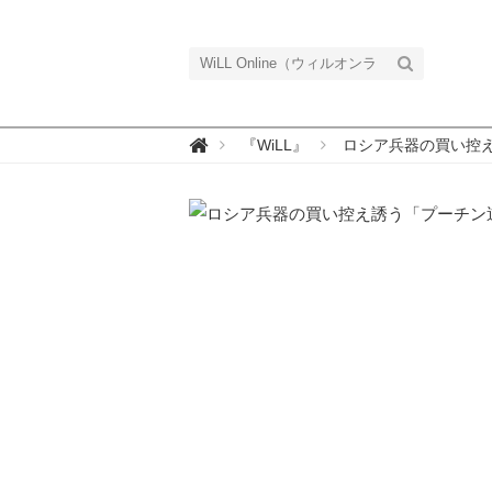
W

『WiLL』
ロシア兵器の買い控え誘
i
L
L
O
n
l
i
n
e
（
ウ
ィ
ル
オ
ン
ラ
イ
ン
）