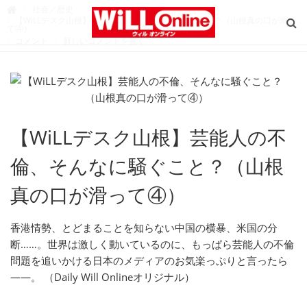
W
社会／歴史

i
【WiLLデスク山根】芸能人の不倫、そんなに騒ぐこと？（山根真の口が滑っ
L
て④）
L
コメント
新しいコメントを書く
O
n
l
i
n
e
（
ウ
ィ
ル
オ
【WiLLデスク山根】芸能人の不
ン
ラ
イ
ン
倫、そんなに騒ぐこと？（山根
）
真の口が滑って④）
香港情勢、とどまることを知らない中国の横暴、米国の分
断……。世界は激しく動いているのに、もっぱら芸能人の不倫
問題を追いかける日本のメディアのお気楽っぷりと言ったら
――。 （Daily Will Onlineオリジナル）