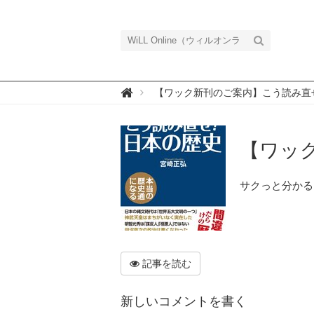
W

【ワック新刊のご案内】こう読み直せ
i
L
L
O
n
【ワック
l
i
n
e
サクっと分かる
（
ウ
ィ
ル
オ
ン
ラ
イ
記事を読む
ン
）
新しいコメントを書く