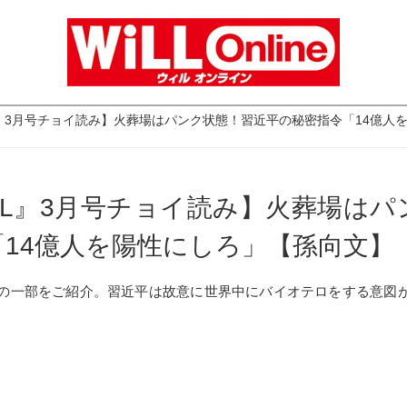
L』3月号チョイ読み】火葬場はパンク状態！習近平の秘密指令「14億人
iLL』3月号チョイ読み】火葬場は
「14億人を陽性にしろ」【孫向文】
月号の一部をご紹介。習近平は故意に世界中にバイオテロをする意図があ