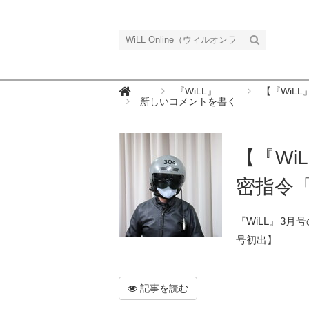
W

『WiLL』
【『WiL
i
新しいコメントを書く
L
L
O
n
l
【『W
i
n
e
密指令
（
ウ
ィ
ル
『WiLL』3
オ
ン
号初出】
ラ
イ
ン
）
記事を読む