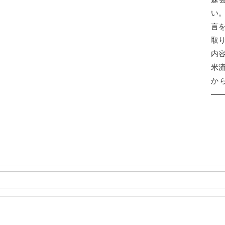
い
言
取
内
米
か
―