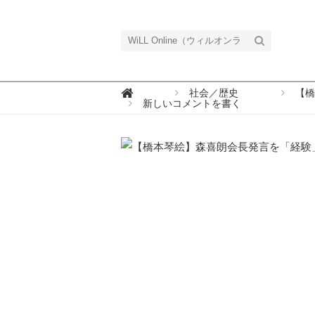
W

社会／歴史
【橋
i
新しいコメントを書く
L
L
O
n
l
i
n
e
（
ウ
ィ
ル
オ
ン
ラ
イ
ン
）