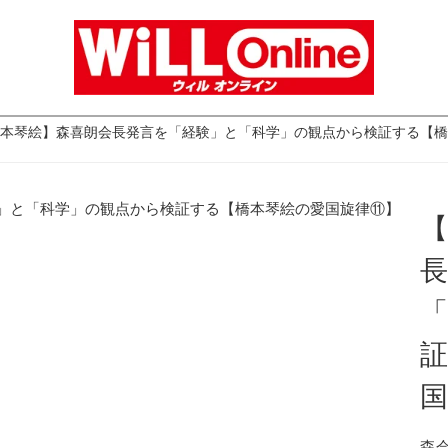
本琴絵】森喜朗会長発言を「経験」と「科学」の観点から検証する【橋
国
森