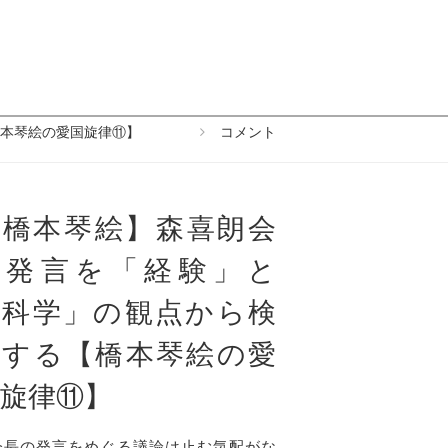
本琴絵の愛国旋律⑪】
コメント
【橋本琴絵】森喜朗会
長発言を「経験」と
「科学」の観点から検
証する【橋本琴絵の愛
旋律⑪】
会長の発言をめぐる議論は止む気配がな