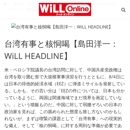
W
米中韓／国際
台湾有事と核恫喝【島田洋一：WiLL HEADLINE】

i
コメント
新しいコメントを書く
L
L
O
n
l
i
n
e
（
台湾有事と核恫喝【島田洋一：
ウ
ィ
ル
オ
WiLL HEADLINE】
ン
ラ
イ
ン
米・ペロシ下院議長の台湾訪問に対して、中国共産党政権は
）
台湾を取り囲む形で大規模軍事演習を行うとともに、8/4日に
は日本の排他的経済水域（EEZ）に弾道ミサイルを発射してい
る。しかも、その言い分は「EEZの件については、日本も分か
っているように、両国は関連海域でまだ境界を画定していな
い。」という噴飯ものだ。中国に対して弱腰ぞろいの日本の
政治家を見れば、この舐められた態度も致し方ないのかもし
れないが、まずは喫緊の課題として「台湾有事」への現実的
な備え、そして「核の恫喝」に対する周到な準備が必要であ