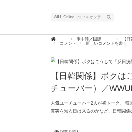
W

米中韓／国際
【日
i
コメント
新しいコメントを書く
L
L
O
n
l
i
n
【日韓関係】ボクはこ
e
（
ウ
チューバー）／WWU
ィ
ル
オ
ン
人気ユーチューバー2人が初トーク。 韓
ラ
イ
真実を知る日は来るのかなど、日韓関係のリ
ン
）
記事を読む