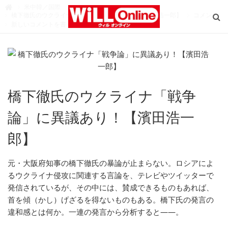
W
米中韓／国際

i
橋下徹氏のウクライナ「戦争論」に異議あり！【濱田浩一郎】
コメント
L
新しいコメントを書く
L
O
n
l
i
n
e
（
ウ
ィ
ル
橋下徹氏のウクライナ「戦争
オ
ン
ラ
イ
論」に異議あり！【濱田浩一
ン
）
郎】
元・大阪府知事の橋下徹氏の暴論が止まらない。ロシアによ
るウクライナ侵攻に関連する言論を、テレビやツイッターで
発信されているが、その中には、賛成できるものもあれば、
首を傾（かし）げざるを得ないものもある。橋下氏の発言の
違和感とは何か。一連の発言から分析すると――。