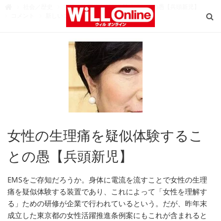
W
社会／歴史
女性の生理痛を疑似体験することの愚【兵頭新児】

i
コメント
新しいコメントを書く
L
L
O
n
l
i
n
e
（
ウ
ィ
ル
オ
ン
ラ
イ
ン
）
女性の生理痛を疑似体験するこ
との愚【兵頭新児】
EMSをご存知だろうか。身体に電流を流すことで女性の生理
痛を疑似体験する装置であり、これによって「女性を理解す
る」ための研修が企業で行われているという。だが、昨年末
成立した東京都の女性活躍推進条例案にもこれが含まれると