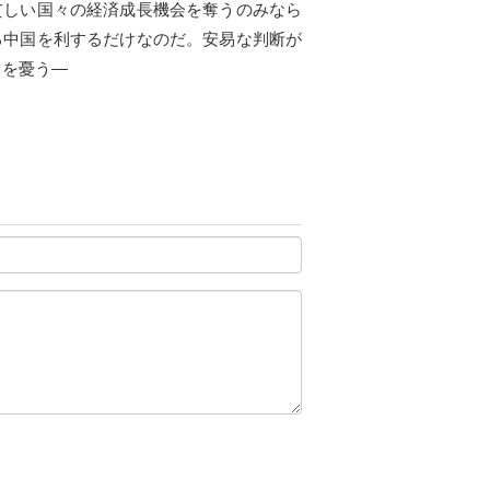
貧しい国々の経済成長機会を奪うのみなら
る中国を利するだけなのだ。安易な判断が
とを憂う―