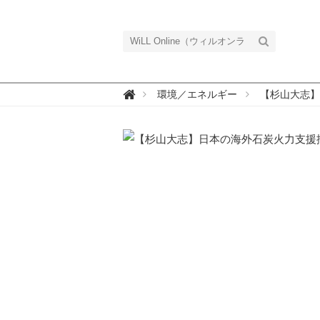
W

環境／エネルギー
【杉山大志】
i
L
L
O
n
l
i
n
e
（
ウ
ィ
ル
オ
ン
ラ
イ
ン
）