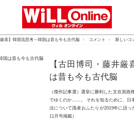
厳喜】韓国流思考～韓国は昔も今も古代脳
コメント
新しいコ
【古田博司・藤井厳
は昔も今も古代脳
（傑作記事選）選挙に勝利した文在寅政
でゆくのか……。 それを知るために、日
法について識者おふたりが2019年に語った
11月号掲載）