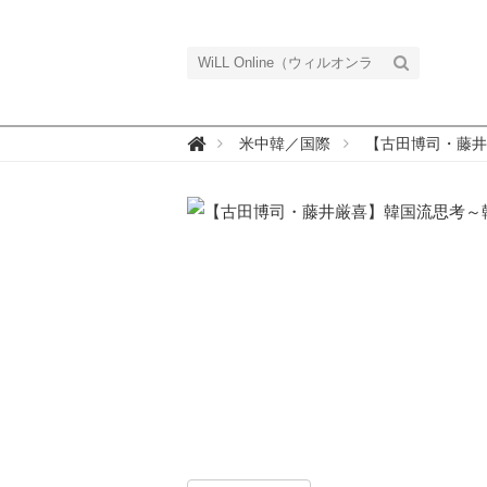
W

米中韓／国際
【古田博司・藤井
i
L
L
O
n
l
i
n
e
（
ウ
ィ
ル
オ
ン
ラ
イ
ン
）