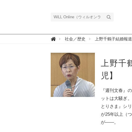
W

社会／歴史
上野千鶴子結婚報道
i
L
L
O
n
上野千
l
i
n
児】
e
（
ウ
ィ
『週刊文春』の
ル
オ
ットは大騒ぎ。
ン
ラ
とりさま』シリ
イ
ン
が25年以上（
）
が――。