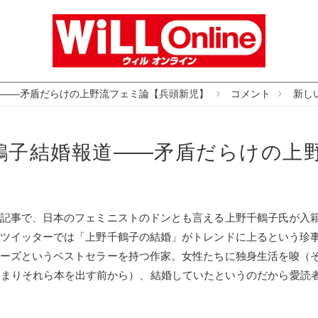
――矛盾だらけの上野流フェミ論【兵頭新児】
コメント
新し
鶴子結婚報道――矛盾だらけの上
記事で、日本のフェミニストのドンとも言える上野千鶴子氏が入
ツイッターでは「上野千鶴子の結婚」がトレンドに上るという珍
ーズというベストセラーを持つ作家。女性たちに独身生活を唆（
つまりそれら本を出す前から）、結婚していたというのだから愛読