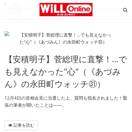
W
政治

i
【安積明子】菅総理に直撃！…でも見えなかった"心"（《あづみん》の永田町
L
ウォッチ㉛）
L
コメント
コメントに返信を書く
O
n
l
i
n
e
（
ウ
ィ
ル
オ
【安積明子】菅総理に直撃！…で
ン
ラ
イ
ン
も見えなかった"心"（《あづみ
）
ん》の永田町ウォッチ㉛）
12月4日の首相会見に当選した上、質問も指名されました！緊
張の筆者が聞いたことは――。
記事を読む