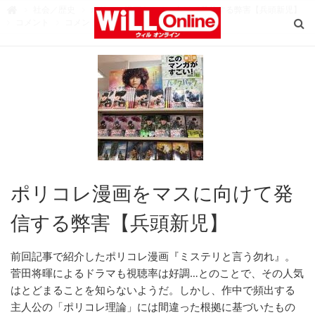
W
社会／歴史
ポリコレ漫画をマスに向けて発信する弊害【兵頭新児】

i
コメント
コメントに返信を書く
L
L
O
n
l
i
n
e
（
ウ
ィ
ル
オ
ン
ラ
イ
ン
）
ポリコレ漫画をマスに向けて発
信する弊害【兵頭新児】
前回記事で紹介したポリコレ漫画『ミステリと言う勿れ』。
菅田将暉によるドラマも視聴率は好調…とのことで、その人気
はとどまることを知らないようだ。しかし、作中で頻出する
主人公の「ポリコレ理論」には間違った根拠に基づいたもの