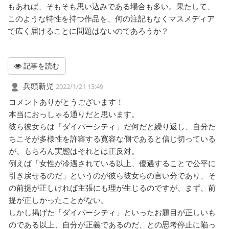
もあれば、そもそも思い込みである場合も多い。果たして、
このような特性を持つ作品を、何の注記もなくマスメディア
で広く届けることに問題はないのであろうか？
記事を読む
兵頭新児
2022/1/21 13:49
コメントありがとうございます！
本当におっしゃる通りだと思います。
彼ら彼女らは「ダイバーシティ」だ何だと繰り返し、自分た
ちこそが多様性を許容する寛容な側であると信じ切っている
が、もちろん実態はそれとは正反対。
例えば「女性が冷遇されている以上、優遇することで公平に
引き戻せるのだ」というのが彼ら彼女らの言い分であり、そ
の前提が正しければ主張にも理が生じるのですが、まず、前
提が正しかったことがない。
しかし掲げた「ダイバーシティ」といったお題目が正しいも
のである以上、自分が正義であるのだ、との思考停止に陥っ