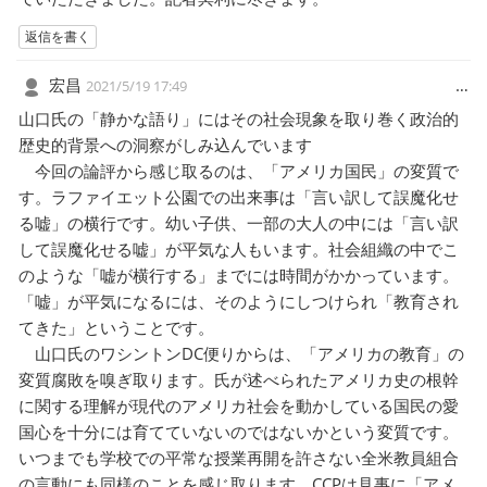
返信を書く
宏昌
…
2021/5/19 17:49
山口氏の「静かな語り」にはその社会現象を取り巻く政治的
歴史的背景への洞察がしみ込んでいます
今回の論評から感じ取るのは、「アメリカ国民」の変質で
す。ラファイエット公園での出来事は「言い訳して誤魔化せ
る嘘」の横行です。幼い子供、一部の大人の中には「言い訳
して誤魔化せる嘘」が平気な人もいます。社会組織の中でこ
のような「嘘が横行する」までには時間がかかっています。
「嘘」が平気になるには、そのようにしつけられ「教育され
てきた」ということです。
山口氏のワシントンDC便りからは、「アメリカの教育」の
変質腐敗を嗅ぎ取ります。氏が述べられたアメリカ史の根幹
に関する理解が現代のアメリカ社会を動かしている国民の愛
国心を十分には育てていないのではないかという変質です。
いつまでも学校での平常な授業再開を許さない全米教員組合
の言動にも同様のことを感じ取ります。CCPは見事に「アメ