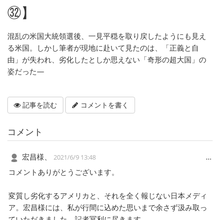
㉜】
混乱の米国大統領選後、一見平穏を取り戻したようにも見え
る米国。しかし筆者が現地に赴いて見たのは、「正義と自
由」が失われ、劣化したとしか思えない「奇形の超大国」の
姿だった―
記事を読む
コメントを書く
コメント
宏昌様、
…
2021/6/9 13:48
コメントありがとうございます。
変質し劣化するアメリカと、それを全く報じない日本メディ
ア。宏昌様には、私が行間に込めた思いまで余さず汲み取っ
ていただきました。記者冥利に尽きます。