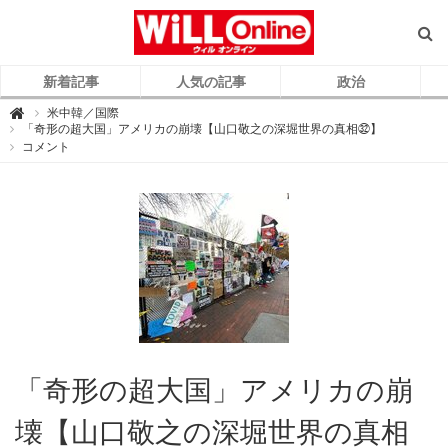
新着記事
人気の記事
政治
W
米中韓／国際

i
「奇形の超大国」アメリカの崩壊【山口敬之の深堀世界の真相㉜】
L
コメント
L
O
n
l
i
n
e
（
ウ
ィ
ル
オ
ン
ラ
イ
ン
）
「奇形の超大国」アメリカの崩
壊【山口敬之の深堀世界の真相