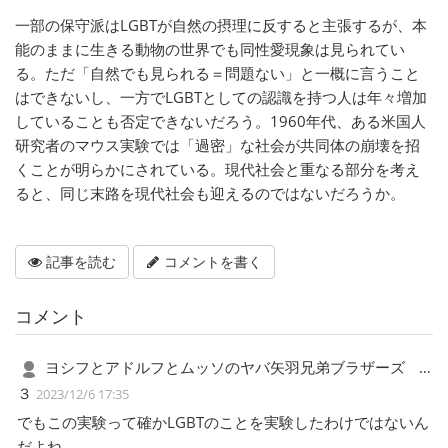
一部の保守派はLGBTが自然の摂理に反すると主張するが、本
能のままに生きる動物の世界でも同性愛現象は見られてい
る。ただ「自然でも見られる＝問題ない」と一概に言うこと
はできないし、一方でLGBTとしての認識を持つ人は年々増加
していることも否定できないだろう。1960年代、ある米国人
研究者のマウス実験では「過密」な社会が共同体の崩壊を招
くことが明らかにされている。現代社会と重なる部分を考え
ると、同じ末路を現代社会も迎えるのではないだろうか。
記事を読む
コメントを書く
コメント
ヨシフとアドルフとムッソのヤバ矢羽兄弟ブラザーズ
…
３
2023/12/6 17:35
でもこの実験って確かLGBTのことを実験したわけではないん
だよね。