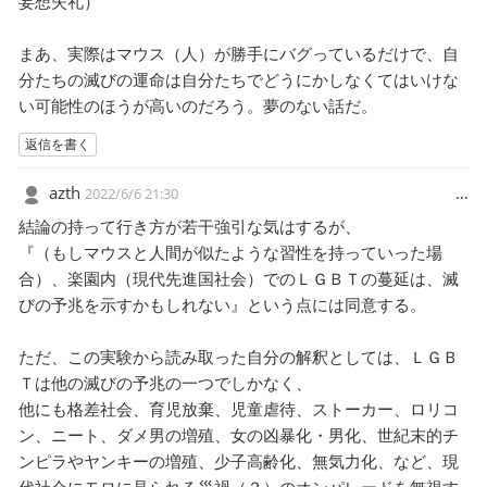
妄想失礼）
まあ、実際はマウス（人）が勝手にバグっているだけで、自
分たちの滅びの運命は自分たちでどうにかしなくてはいけな
い可能性のほうが高いのだろう。夢のない話だ。
返信を書く
azth
…
2022/6/6 21:30
結論の持って行き方が若干強引な気はするが、
『（もしマウスと人間が似たような習性を持っていった場
合）、楽園内（現代先進国社会）でのＬＧＢＴの蔓延は、滅
びの予兆を示すかもしれない』という点には同意する。
ただ、この実験から読み取った自分の解釈としては、ＬＧＢ
Ｔは他の滅びの予兆の一つでしかなく、
他にも格差社会、育児放棄、児童虐待、ストーカー、ロリコ
ン、ニート、ダメ男の増殖、女の凶暴化・男化、世紀末的チ
ンピラやヤンキーの増殖、少子高齢化、無気力化、など、現