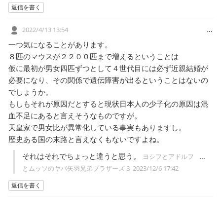
返信を書く
…
2022/4/13 13:54
一つ気になることがあります。
８匹のマウスが２２００匹まで増えるということは
仮に最初が男女四匹ずつとして４世代目には必ず近親結婚が
必要になり、その関係で遺伝障害が出るということはないの
でしょうか。
もしもそれが原因だとすると現状日本人の少子化の原因は混
血不足にあると言えそうなものですが。
天皇家で男女比が異常化している事実もありますし。
歴史ある国の末路と言えなくもないですよね。
それはそれでちょっと違うと思う。
…
ヨシフとアドルフ
とムッソのヤバ矢羽兄弟ブラザーズ３
2023/12/6 17:42
返信を書く