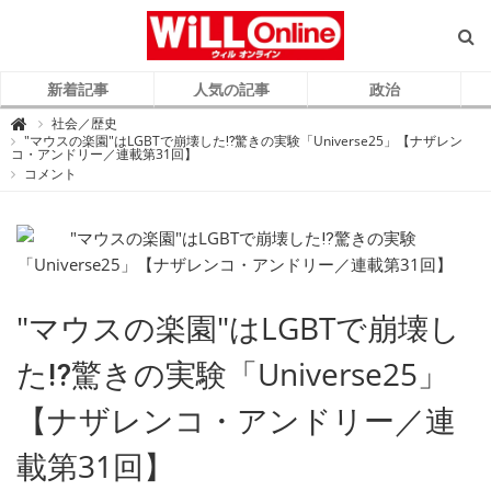
新着記事
人気の記事
政治
W
社会／歴史

i
"マウスの楽園"はLGBTで崩壊した⁉驚きの実験「Universe25」【ナザレン
L
コ・アンドリー／連載第31回】
L
コメント
O
n
l
i
n
e
（
ウ
ィ
ル
オ
"マウスの楽園"はLGBTで崩壊し
ン
ラ
イ
ン
た⁉驚きの実験「Universe25」
）
【ナザレンコ・アンドリー／連
載第31回】