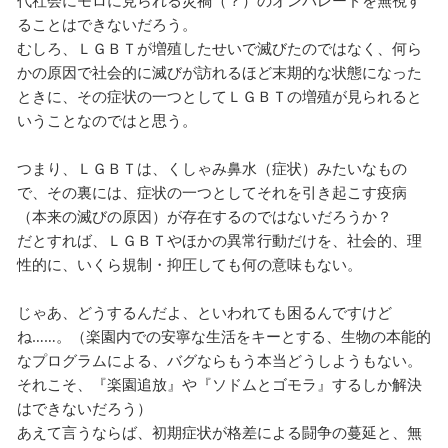
代社会にモロに見られる災禍（？）のオンパレードを無視す
ることはできないだろう。
むしろ、ＬＧＢＴが増殖したせいで滅びたのではなく、何ら
かの原因で社会的に滅びが訪れるほど末期的な状態になった
ときに、その症状の一つとしてＬＧＢＴの増殖が見られると
いうことなのではと思う。
つまり、ＬＧＢＴは、くしゃみ鼻水（症状）みたいなもの
で、その裏には、症状の一つとしてそれを引き起こす疫病
（本来の滅びの原因）が存在するのではないだろうか？
だとすれば、ＬＧＢＴやほかの異常行動だけを、社会的、理
性的に、いくら規制・抑圧しても何の意味もない。
じゃあ、どうするんだよ、といわれても困るんですけど
ね……。（楽園内での安寧な生活をキーとする、生物の本能的
なプログラムによる、バグならもう本当どうしようもない。
それこそ、『楽園追放』や『ソドムとゴモラ』するしか解決
はできないだろう）
あえて言うならば、初期症状が格差による闘争の蔓延と、無