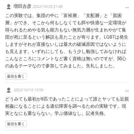
増田吉彦
…
2022/10/23 21:48
この実験では、集団の中に「富裕層」「支配層」と「貧困
層」ができ、そこから何もしなくても餌や快適な一定環境が
得られるためやる気も能力もない無気力層が生まれやがて集
団が死に至るという解説も見たことが有ります。LGBTは発生
しますがそれが直接ないしは最大の破滅原因ではないように
も見えます。いずれにしても、もう少し勉強してみなければ
こんなところにコメントなど書く資格は無いのですが、関心
のあるテーマなので参加してみました。失礼しました。
返信を書く
…
2022/10/19 13:56
どうみても最初が8匹であったことによって誰とヤッても近親
相姦になることによる遺伝障害を調べるための実験です。現
実となにも重ならない。学ぶ価値なし。記者失格。
返信を書く