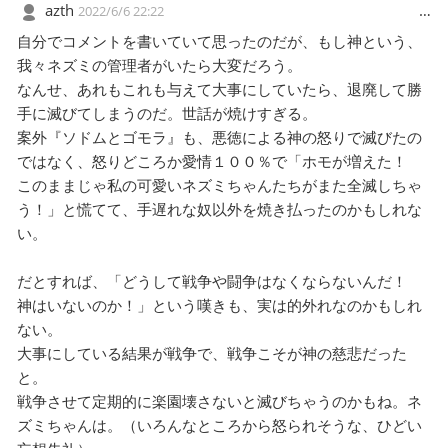
azth
…
2022/6/6 22:22
自分でコメントを書いていて思ったのだが、もし神という、
我々ネズミの管理者がいたら大変だろう。
なんせ、あれもこれも与えて大事にしていたら、退廃して勝
手に滅びてしまうのだ。世話が焼けすぎる。
案外『ソドムとゴモラ』も、悪徳による神の怒りで滅びたの
ではなく、怒りどころか愛情１００％で「ホモが増えた！
このままじゃ私の可愛いネズミちゃんたちがまた全滅しちゃ
う！」と慌てて、手遅れな奴以外を焼き払ったのかもしれな
い。
だとすれば、「どうして戦争や闘争はなくならないんだ！
神はいないのか！」という嘆きも、実は的外れなのかもしれ
ない。
大事にしている結果が戦争で、戦争こそが神の慈悲だった
と。
戦争させて定期的に楽園壊さないと滅びちゃうのかもね。ネ
ズミちゃんは。（いろんなところから怒られそうな、ひどい