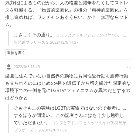
気力化によるものだから、人の格差と闘争をなくしてストレ
スを軽減する、『物質的楽園化』の後の『精神的楽園化』を
推し進めれば、ワンチャンあるくらい、か？ 無理ならソド
ム。
まさしくその通り。
…
ヨシフとアドルフとムッソのヤバ矢
羽兄弟ブラザーズ３
2023/12/6 17:37
返信を書く
…
2022/6/3 11:45
楽園に住んでいない自然界の動物にも同性愛行動も虐待行動
も見られるのにはじめの4匹の遺伝子から増え続けた限定的な
環境下での一例を元にLGBTやフェミニズムが異常だとするの
はどうかと
そもそもこの実験はLGBTの実験ではないので参考に
…
するほうが間違い。 この記者さんにはもう少し勉強し
ていただきたい。
ヨシフとアドルフとムッソのヤバ矢羽兄弟
ブラザーズ３
2023/12/6 17:39