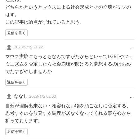
どちらかというとマウスによる社会形成とその崩壊がミソの
はず。
この記事は論点がずれていると思う。
返信を書く
…
2023/9/19 21:22
マウス実験ごもっともなんですがだからといってLGBTやフェ
ミニズムを否定したら社会崩壊が防げると夢想するのはおめ
でたすぎやしませんか
返信を書く
ななし
…
2023/1/2 02:00
自分が理解出来ない・相容れない物を頭ごなしに否定する、
思考するのを放棄する馬鹿が居なくなってくれる事を心から
祈っております。
返信を書く