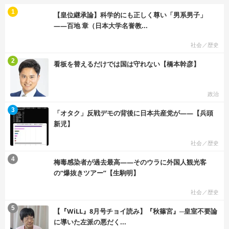
む
1
【皇位継承論】科学的にも正しく尊い「男系男子」
――百地 章（日本大学名誉教...
社会／歴史
む
2
看板を替えるだけでは国は守れない【橋本幹彦】
政治
む
3
「オタク」反戦デモの背後に日本共産党が――【兵頭
新児】
社会／歴史
む
4
梅毒感染者が過去最高――そのウラに外国人観光客
の“爆抜きツアー”【生駒明】
社会／歴史
む
5
【『WiLL』8月号チョイ読み】『秋篠宮』─皇室不要論
に導いた左派の悪だく...