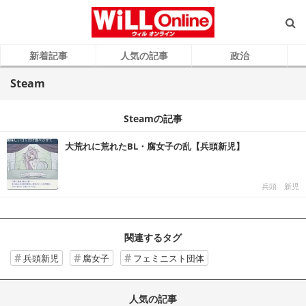
新着記事
人気の記事
政治
Steam
Steamの記事
大荒れに荒れたBL・腐女子の乱【兵頭新児】
兵頭 新児
関連するタグ
兵頭新児
腐女子
フェミニスト団体
人気の記事