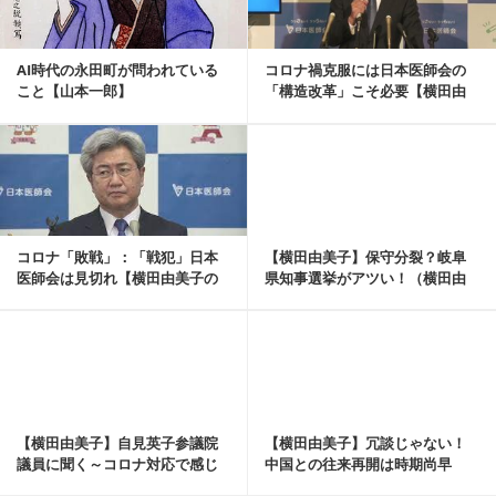
AI時代の永田町が問われている
コロナ禍克服には日本医師会の
こと【山本一郎】
「構造改革」こそ必要【横田由
美子】
記事を読む
コロナ「敗戦」：「戦犯」日本
【横田由美子】保守分裂？岐阜
医師会は見切れ【横田由美子の
県知事選挙がアツい！（横田由
忖度なしでごめんあ...
美子の忖度なしでご...
記事を読む
【横田由美子】自見英子参議院
【横田由美子】冗談じゃない！
議員に聞く～コロナ対応で感じ
中国との往来再開は時期尚早
た政府広報の課題と今後～
（横田由美子の忖度な...