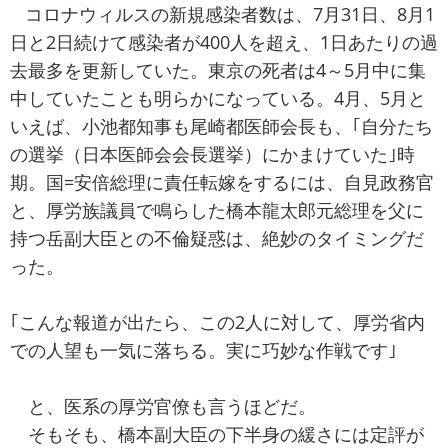
コロナウィルスの新規感染者数は、7月31日、8月1
日と2日続けて感染者が400人を超え、1日あたりの過
去最多を更新していた。東京の死者は4～5月中に集
中していたことも明らかになっている。4月、5月と
いえば、小池都知事も尾崎都医師会長も、｢自分たち
の選挙（日本医師会会長選挙）にかまけていた｣時
期。国=安倍総理に責任転嫁をするには、自見政務官
と、厚労族議員で鳴らした橋本龍太郎元総理を父に
持つ岳副大臣との不倫疑惑は、絶妙のタイミングだ
った。
｢こんな報道が出たら、この2人に対して、厚労省内
での人望も一気に落ちる。実に巧妙な作戦です｣
と、医系の厚労官僚も言うほどだ。
そもそも、橋本副大臣の下半身の緩さには定評が