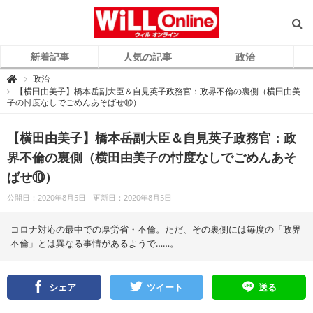
新着記事
人気の記事
政治
W
政治

i
【横田由美子】橋本岳副大臣＆自見英子政務官：政界不倫の裏側（横田由美
L
子の忖度なしでごめんあそばせ⑩）
L
O
n
l
【横田由美子】橋本岳副大臣＆自見英子政務官：政
i
n
e
界不倫の裏側（横田由美子の忖度なしでごめんあそ
（
ウ
ばせ⑩）
ィ
ル
オ
公開日：2020年8月5日
更新日：2020年8月5日
ン
ラ
イ
ン
コロナ対応の最中での厚労省・不倫。ただ、その裏側には毎度の「政界
）
不倫」とは異なる事情があるようで……。
シェア
ツイート
送る