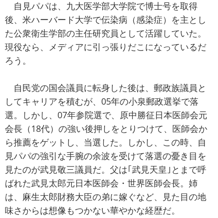
自見パパは、九大医学部大学院で博士号を取得
後、米ハーバード大学で伝染病（感染症）を主とし
た公衆衛生学部の主任研究員として活躍していた。
現役なら、メディアに引っ張りだこになっているだ
ろう。
自民党の国会議員に転身した後は、郵政族議員と
してキャリアを積むが、05年の小泉郵政選挙で落
選。しかし、07年参院選で、原中勝征日本医師会元
会長（18代）の強い後押しをとりつけて、医師会か
ら推薦をゲットし、当選した。しかし、この時、自
見パパの強引な手腕の余波を受けて落選の憂き目を
見たのが武見敬三議員だ。父は｢武見天皇｣とまで呼
ばれた武見太郎元日本医師会・世界医師会長。姉
は、麻生太郎財務大臣の弟に嫁ぐなど、見た目の地
味さからは想像もつかない華やかな経歴だ。