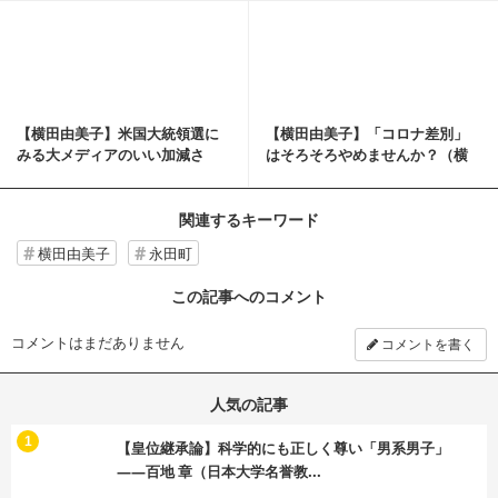
記事を読む
【横田由美子】米国大統領選に
【横田由美子】「コロナ差別」
みる大メディアのいい加減さ
はそろそろやめませんか？（横
（横田由美子の忖度な...
田由美子の忖度なし...
関連するキーワード
横田由美子
永田町
この記事へのコメント
コメントはまだありません
コメントを書く
人気の記事
む
1
【皇位継承論】科学的にも正しく尊い「男系男子」
――百地 章（日本大学名誉教...