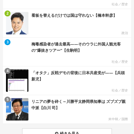
社会／歴史
む
2
看板を替えるだけでは国は守れない【橋本幹彦】
政治
む
3
梅毒感染者が過去最高――そのウラに外国人観光客
の“爆抜きツアー”【生駒明】
社会／歴史
む
4
「オタク」反戦デモの背後に日本共産党が――【兵頭
新児】
社会／歴史
む
5
リニアの夢を砕く～川勝平太静岡県知事は ズブズブ親
中派【白川 司】
米中韓／国際
続きを見る