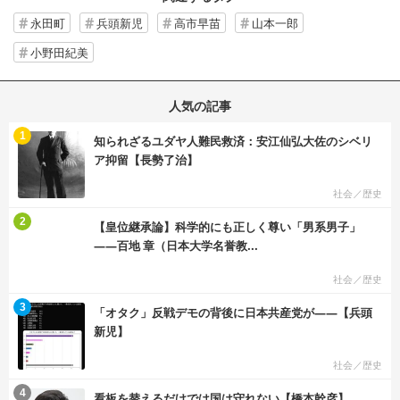
永田町
兵頭新児
高市早苗
山本一郎
小野田紀美
人気の記事
む
1
知られざるユダヤ人難民救済：安江仙弘大佐のシベリ
ア抑留【長勢了治】
社会／歴史
む
2
【皇位継承論】科学的にも正しく尊い「男系男子」
――百地 章（日本大学名誉教...
社会／歴史
む
3
「オタク」反戦デモの背後に日本共産党が――【兵頭
新児】
社会／歴史
む
4
看板を替えるだけでは国は守れない【橋本幹彦】