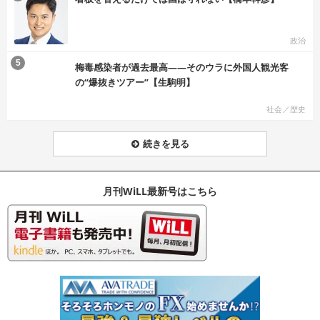
政治
む
5
梅毒感染者が過去最高――そのウラに外国人観光客
の“爆抜きツアー”【生駒明】
社会／歴史
続きを見る
月刊WiLL最新号はこちら