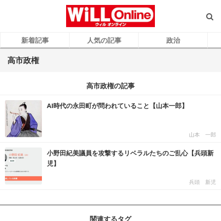
新着記事
人気の記事
政治
高市政権
高市政権の記事
AI時代の永田町が問われていること【山本一郎】
山本 一郎
小野田紀美議員を攻撃するリベラルたちのご乱心【兵頭新
児】
兵頭 新児
関連するタグ