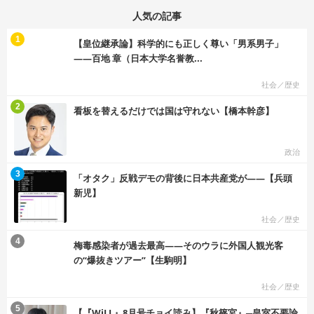
人気の記事
む
1
【皇位継承論】科学的にも正しく尊い「男系男子」
――百地 章（日本大学名誉教...
社会／歴史
む
2
看板を替えるだけでは国は守れない【橋本幹彦】
政治
む
3
「オタク」反戦デモの背後に日本共産党が――【兵頭
新児】
社会／歴史
む
4
梅毒感染者が過去最高――そのウラに外国人観光客
の“爆抜きツアー”【生駒明】
社会／歴史
む
5
【『WiLL』8月号チョイ読み】『秋篠宮』─皇室不要論