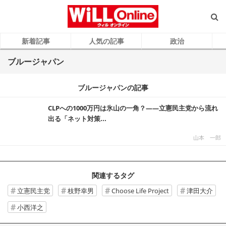
新着記事
人気の記事
政治
ブルージャパン
ブルージャパンの記事
CLPへの1000万円は氷山の一角？――立憲民主党から流れ
出る「ネット対策...
山本 一郎
関連するタグ
立憲民主党
枝野幸男
Choose Life Project
津田大介
小西洋之