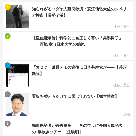
む
1
知られざるユダヤ人難民救済：安江仙弘大佐のシベリ
ア抑留【長勢了治】
社会／歴史
む
2
【皇位継承論】科学的にも正しく尊い「男系男子」
――百地 章（日本大学名誉教...
社会／歴史
む
3
「オタク」反戦デモの背後に日本共産党が――【兵頭
新児】
社会／歴史
む
4
看板を替えるだけでは国は守れない【橋本幹彦】
政治
む
5
梅毒感染者が過去最高――そのウラに外国人観光客
の“爆抜きツアー”【生駒明】