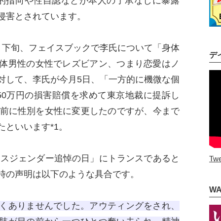
性的指向や性自認などが本人の了承なしに暴露
侵害とされています。
下旬、フェイスブックで李氏について「身体
デ
体男性の女性でレズビアン、つまり恋愛はノ
対して、李氏が今月5日、「一方的に機微な個
50万円の損害賠償を求めて東京地裁に提訴し
日前に性別を女性に変更したのですが、今まで
といいます*1。
ンスジェンダー追悼の日」にトランスであると
Twe
時の声明は以下のような具合です。
W
くありませんでした。アウティングをされ、