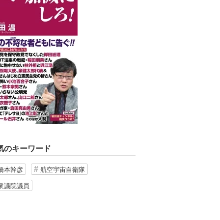
気のキーワード
橋本幹彦
航空宇宙自衛隊
衆議院議員