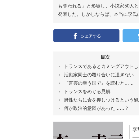
ン
）
も奪われる」と形容し、小説家50人と
発表した。しかしならば、本当に李氏
シェアする
目次
トランスであるとカミングアウトし
活動家同士の殴り合いに過ぎない
『言霊の幸う国で』を読むと……
トランスをめぐる見解
男性たちに責を押しつけるという醜
何か政治的意図があった……？
李
―