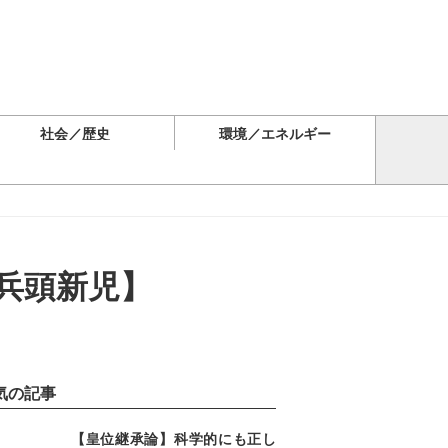
社会／歴史
環境／エネルギー
兵頭新児】
気の記事
【皇位継承論】科学的にも正し