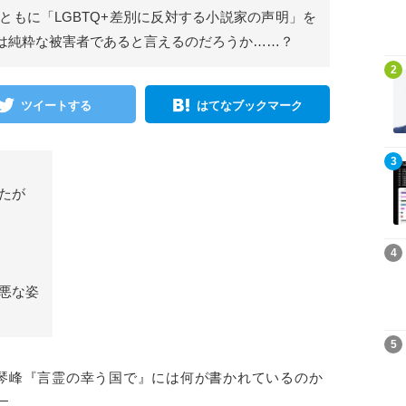
ともに「LGBTQ+差別に反対する小説家の声明」を
は純粋な被害者であると言えるのだろうか……？
記事を読む
2
ツイートする
はてなブックマーク
記事を読む
3
たが
記事を読む
4
悪な姿
記事を読む
5
琴峰『言霊の幸う国で』には何が書かれているのか
―