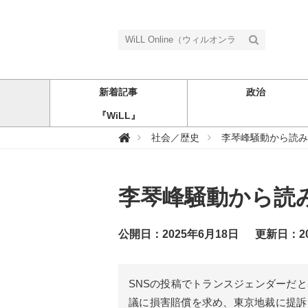
新着記事
政治
『WiLL』
W

社会／歴史
李琴峰騒動から読み
i
L
L
O
n
李琴峰騒動から読
l
i
n
e
（
公開日：2025年6月18日
更新日：20
ウ
ィ
ル
オ
ン
SNSの投稿でトランスジェンダーだ
ラ
イ
議に損害賠償を求め、東京地裁に提訴