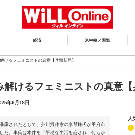
経済
米中韓／国際
解けるフェミニストの真意【兵頭新児】
み解けるフェミニストの真意【
25年6月18日
人
と暴露されたとして、芥川賞作家の李琴峰氏が甲府市
記事を読む
1
した。李氏は本件を「平穏な生活を崩され、何もか