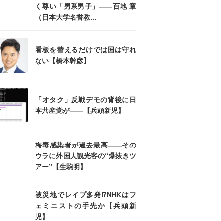
く尊い「男系男子」――百地 章
（日本大学名誉教...
看板を替えるだけでは国は守れ
ない【橋本幹彦】
「オタク」反戦デモの背後に日
本共産党が――【兵頭新児】
梅毒感染者が過去最高――その
ウラに外国人観光客の“爆抜きツ
アー”【生駒明】
被災地でレイプ多発⁉NHKはフ
ェミニストの手先か【兵頭新
児】