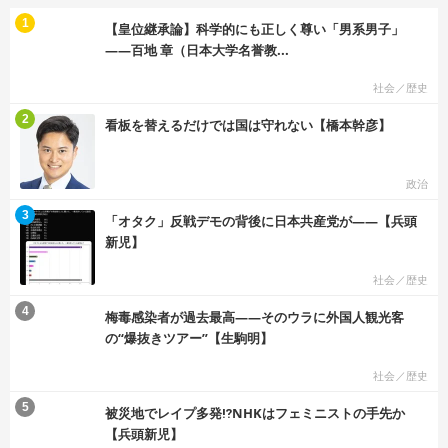
む
1
【皇位継承論】科学的にも正しく尊い「男系男子」
――百地 章（日本大学名誉教...
社会／歴史
む
2
看板を替えるだけでは国は守れない【橋本幹彦】
政治
む
3
「オタク」反戦デモの背後に日本共産党が――【兵頭
新児】
社会／歴史
む
4
梅毒感染者が過去最高――そのウラに外国人観光客
の“爆抜きツアー”【生駒明】
社会／歴史
む
5
被災地でレイプ多発⁉NHKはフェミニストの手先か
【兵頭新児】