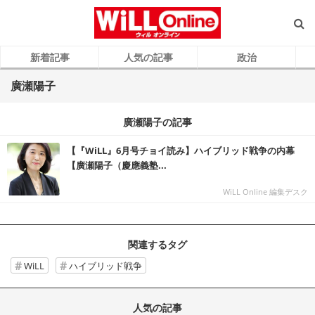
新着記事
人気の記事
政治
廣瀬陽子
廣瀬陽子の記事
【『WiLL』6月号チョイ読み】ハイブリッド戦争の内幕
【廣瀬陽子（慶應義塾...
WiLL Online 編集デスク
関連するタグ
WiLL
ハイブリッド戦争
人気の記事