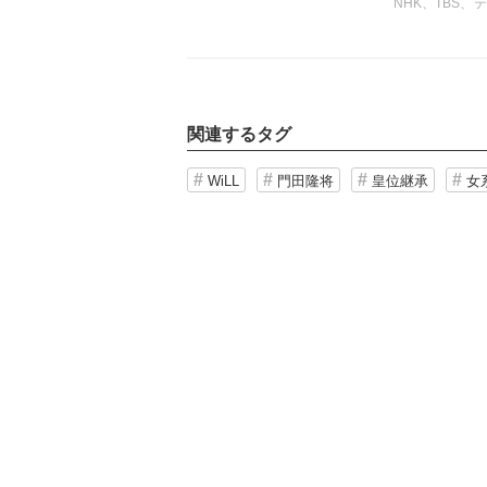
NHK、TBS
使って盛んに実
骨な目的があ
（『WiLL』20
関連するタグ
WiLL
門田隆将
皇位継承
女