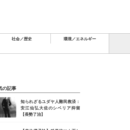
社会／歴史
環境／エネルギー
気の記事
知られざるユダヤ人難民救済：
安江仙弘大佐のシベリア抑留
【長勢了治】