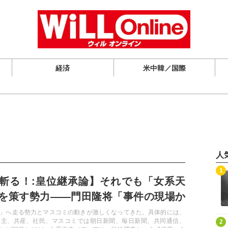
経済
米中韓／国際
人
記事を読む
1
斬る！:皇位継承論】それでも「女系天
を策す勢力――門田隆将「事件の現場か
」へ走る勢力とマスコミの動きが激しくなってきた。具体的には、
記事を読む
民主、共産、社民、マスコミでは朝日新聞、毎日新聞、共同通信、
2