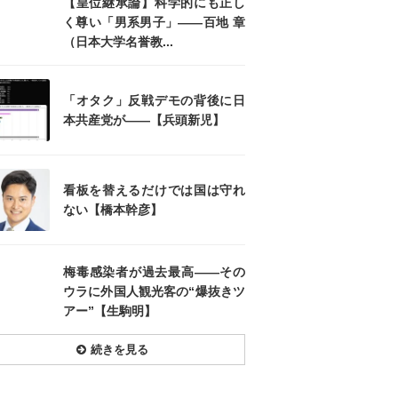
【皇位継承論】科学的にも正し
く尊い「男系男子」――百地 章
（日本大学名誉教...
「オタク」反戦デモの背後に日
本共産党が――【兵頭新児】
看板を替えるだけでは国は守れ
ない【橋本幹彦】
梅毒感染者が過去最高――その
ウラに外国人観光客の“爆抜きツ
アー”【生駒明】
続きを見る