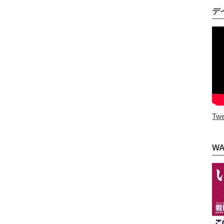
デ
Twe
W