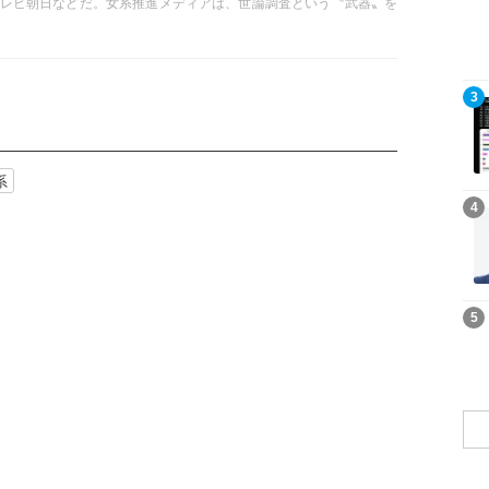
、テレビ朝日などだ。女系推進メディアは、世論調査という〝武器〟を
現に国民を導こうとしている。だが世論調査には「誘導」という露
るので、その質問にも〝本音〟を隠した巧妙な操作がある――。
20年1月号掲載）
記事を読む
3
系
記事を読む
4
記事を読む
5