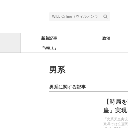
新着記事
政治
『WiLL』
男系
男系に関する記事
記事を読む
【時局を
皇」実現
ら」
「女系天皇実現
政界では立憲