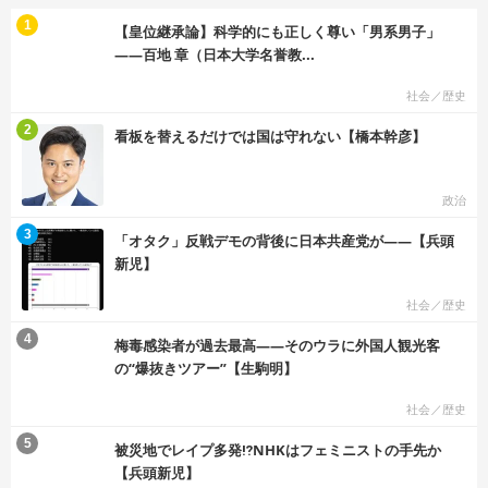
む
1
【皇位継承論】科学的にも正しく尊い「男系男子」
――百地 章（日本大学名誉教...
社会／歴史
む
2
看板を替えるだけでは国は守れない【橋本幹彦】
政治
む
3
「オタク」反戦デモの背後に日本共産党が――【兵頭
新児】
社会／歴史
む
4
梅毒感染者が過去最高――そのウラに外国人観光客
の“爆抜きツアー”【生駒明】
社会／歴史
む
5
被災地でレイプ多発⁉NHKはフェミニストの手先か
【兵頭新児】