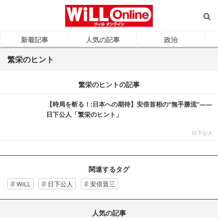
新着記事
人気の記事
政治
繁栄のヒント
繁栄のヒントの記事
【時局を斬る！:日本への期待】安倍首相の“無手勝流”――
日下公人「繁栄のヒント」
日下公人
関連するタグ
WiLL
日下公人
安倍晋三
人気の記事