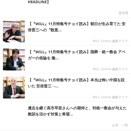
HEADLINE】
湯浅博
【『WiLL』11月特集号チョイ読み】朝日が生み育てた 安
倍晋三への〝殺意...
WiLL Online 編集デスク
【『WiLL』11月特集号チョイ読み】国葬・統一教会 アベ
ガーの俗論を 徹...
WiLL Online 編集デスク
【『WiLL』11月特集号チョイ読み】本当は怖い中国を説
いた 安倍晋三 ─...
WiLL Online 編集デスク
遺志を継ぐ高市早苗さんへの期待と、対統一教会が与えた
教訓を活かす対策と希望...
山本 一郎