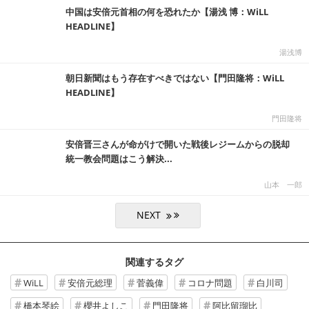
中国は安倍元首相の何を恐れたか【湯浅 博：WiLL
HEADLINE】
湯浅博
朝日新聞はもう存在すべきではない【門田隆将：WiLL
HEADLINE】
門田隆将
安倍晋三さんが命がけで開いた戦後レジームからの脱却
統一教会問題はこう解決...
山本 一郎
関連するタグ
WiLL
安倍元総理
菅義偉
コロナ問題
白川司
橋本琴絵
櫻井よしこ
門田隆将
阿比留瑠比