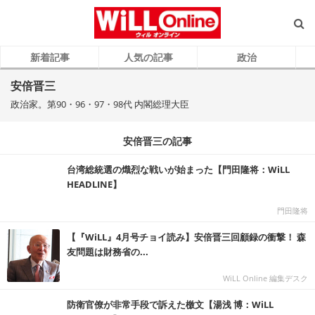
新着記事
人気の記事
政治
安倍晋三
政治家。第90・96・97・98代 内閣総理大臣
安倍晋三の記事
台湾総統選の熾烈な戦いが始まった【門田隆将：WiLL
HEADLINE】
門田隆将
【『WiLL』4月号チョイ読み】安倍晋三回顧録の衝撃！ 森
友問題は財務省の...
WiLL Online 編集デスク
防衛官僚が非常手段で訴えた檄文【湯浅 博：WiLL