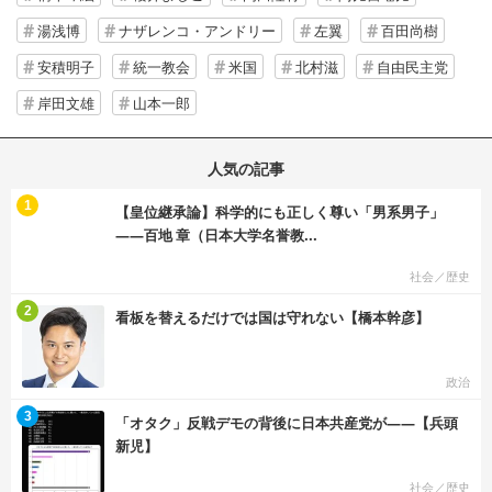
湯浅博
ナザレンコ・アンドリー
左翼
百田尚樹
安積明子
統一教会
米国
北村滋
自由民主党
岸田文雄
山本一郎
人気の記事
む
1
【皇位継承論】科学的にも正しく尊い「男系男子」
――百地 章（日本大学名誉教...
社会／歴史
む
2
看板を替えるだけでは国は守れない【橋本幹彦】
政治
む
3
「オタク」反戦デモの背後に日本共産党が――【兵頭
新児】
社会／歴史