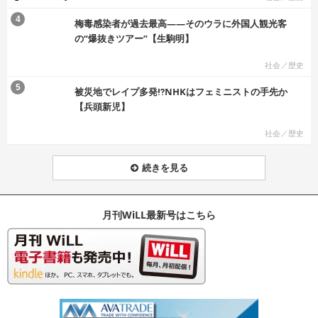
む
4
梅毒感染者が過去最高――そのウラに外国人観光客
の“爆抜きツアー”【生駒明】
社会／歴史
む
5
被災地でレイプ多発⁉NHKはフェミニストの手先か
【兵頭新児】
社会／歴史
続きを見る
月刊WiLL最新号はこちら