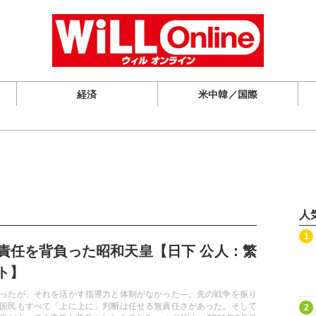
経済
米中韓／国際
人
記事を読む
1
責任を背負った昭和天皇【日下 公人：繁
ト】
ったが、それを活かす指導力と体制がなかった―。先の戦争を振り
記事を読む
国民もすべて「上に上に」判断は任せる無責任さがあった。そして
2