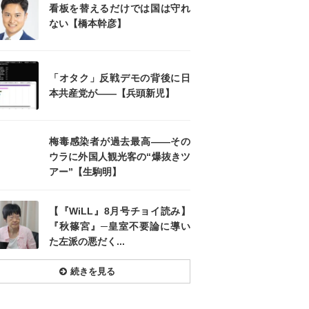
看板を替えるだけでは国は守れ
ない【橋本幹彦】
「オタク」反戦デモの背後に日
本共産党が――【兵頭新児】
梅毒感染者が過去最高――その
ウラに外国人観光客の“爆抜きツ
アー”【生駒明】
【『WiLL』8月号チョイ読み】
『秋篠宮』─皇室不要論に導い
た左派の悪だく...
続きを見る