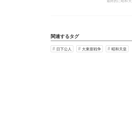
最終的に昭和天
初出）
関連するタグ
日下公人
大東亜戦争
昭和天皇