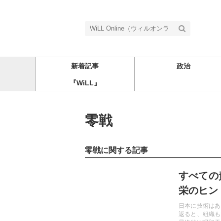
新着記事
政治
『WiLL』
零戦
零戦に関する記事
記事を読む
すべての
栄のヒン
日本に技術はあ
返ると、組織も