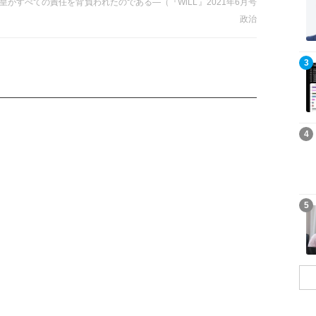
皇がすべての責任を背負われたのである―（『WiLL』2021年6月号
政治
記事を読む
3
記事を読む
4
記事を読む
5