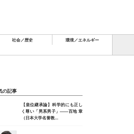
社会／歴史
環境／エネルギー
気の記事
【皇位継承論】科学的にも正し
く尊い「男系男子」――百地 章
（日本大学名誉教...