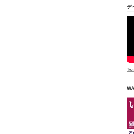
デ
Twe
W