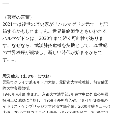
──
（著者の言葉）
2021年は後世の歴史家が「ハルマゲドン元年」と記
録するかもしれません。世界最終戦争ともいわれる
ハルマゲドンは、2030年まで続く可能性がありま
す。なぜなら、武漢肺炎危機を契機として、20世紀
の世界秩序が崩壊し、新しい時代が始まるからで
す……。
馬渕 睦夫（まぶち・むつお）
元駐ウクライナ兼モルドバ大使、元防衛大学校教授、前吉備国
際大学客員教授。
1946年京都府生まれ。京都大学法学部3年在学中に外務公務員
採用上級試験に合格し、1968年外務省入省。1971年研修先の
イギリス・ケンブリッジ大学経済学部卒業。2000年駐キューバ
大使、2005年駐ウクライナ兼モルドバ大使を経て、2008年11