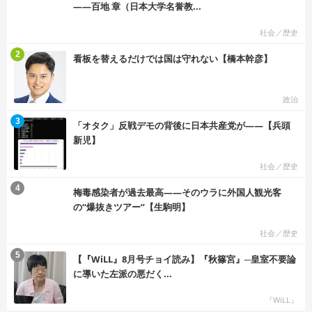
――百地 章（日本大学名誉教...
社会／歴史
む
2
看板を替えるだけでは国は守れない【橋本幹彦】
政治
む
3
「オタク」反戦デモの背後に日本共産党が――【兵頭
新児】
社会／歴史
む
4
梅毒感染者が過去最高――そのウラに外国人観光客
の“爆抜きツアー”【生駒明】
社会／歴史
む
5
【『WiLL』8月号チョイ読み】『秋篠宮』─皇室不要論
に導いた左派の悪だく...
『WiLL』