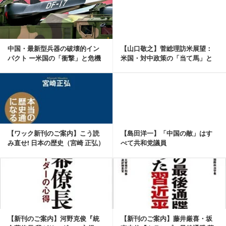
中国・最新型兵器の破壊的イン
【山口敬之】菅総理訪米展望：
パクト ー米国の「衝撃」と危機
米国・対中政策の「当て馬」と
感のない日本【山...
なるな！【山口敬之...
記事を読む
【ワック新刊のご案内】こう読
【島田洋一】「中国の敵」はす
み直せ! 日本の歴史（宮崎 正弘）
べて共和党議員
記事を読む
【新刊のご案内】河野克俊『統
【新刊のご案内】藤井厳喜・坂