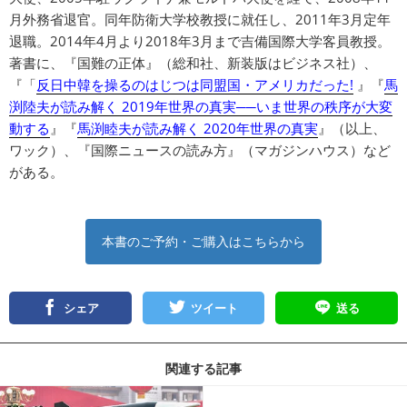
月外務省退官。同年防衛大学校教授に就任し、2011年3月定年
退職。2014年4月より2018年3月まで吉備国際大学客員教授。
著書に、『国難の正体』（総和社、新装版はビジネス社）、
『「
反日中韓を操るのはじつは同盟国・アメリカだった!
』『
馬
渕陸夫が読み解く 2019年世界の真実──いま世界の秩序が大変
動する
』『
馬渕睦夫が読み解く 2020年世界の真実
』（以上、
ワック）、『国際ニュースの読み方』（マガジンハウス）など
がある。
本書のご予約・ご購入はこちらから
シェア
ツイート
送る
関連する記事
記事を読む