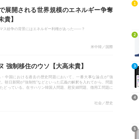
記事を読む
1
で展開される世界規模のエネルギー争奪
未貴】
マス紛争の背景にはエネルギー利権があった――？
記事を読む
2
米中韓／国際
ヌ 強制移住のウソ【大高未貴】
記事を読む
3
島・中国における過去の歴史問題において、一番大事な論点が“強
だ。朝日新聞が“強制性”などといった広義の解釈を入れてから、問題
たどっている。在サハリン韓国人問題、慰安婦問題、徴用工問題に
る活動家らが用意しているとみられる戦後補償の1つが、“エンチュ
記事を読む
4
）強制移住問題”だ。「稚内市樺太記念館」の年表には「移住」から
社会／歴史
、史実と異なるシールが上書きされていた。果たしてその真意とは
L』2022年1月号初出）
記事を読む
5