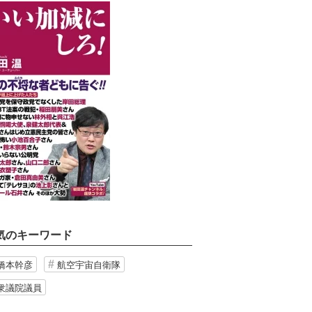
気のキーワード
橋本幹彦
航空宇宙自衛隊
衆議院議員