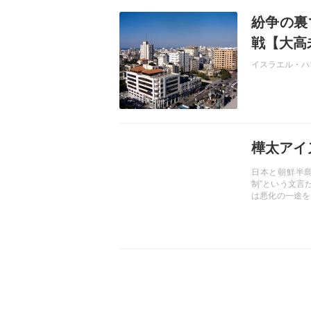
記事を読む
紛争の裏
戦【大高
イスラエル・ハ
記事を読む
樺太アイ
日本と朝鮮半
制”という文言
は悪化の一途を
次いで、いわゆ
ウ（樺太アイヌ
「強制移住」と
――。（『WiL