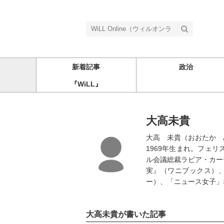
新着記事
政治
『WiLL』
大高未貴
大高 未貴（おおたか 
1969年生まれ。フェ
ル会議総裁ラビア・カー
実』（ワニブックス）
ー）、「ニュース女子」
大高未貴が書いた記事