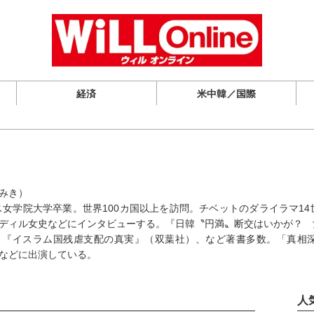
経済
米中韓／国際
みき）
リス女学院大学卒業。世界100カ国以上を訪問。チベットのダライラマ1
ディル女史などにインタビューする。『日韓〝円満〟断交はいかが？ 
、『イスラム国残虐支配の真実』（双葉社）、など著書多数。「真相
などに出演している。
人