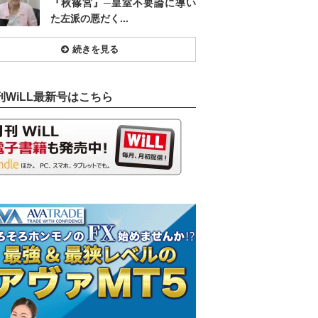
『秋篠宮』─皇室不要論に導い
た左派の悪だく...
続きを見る
刊WiLL最新号はこちら