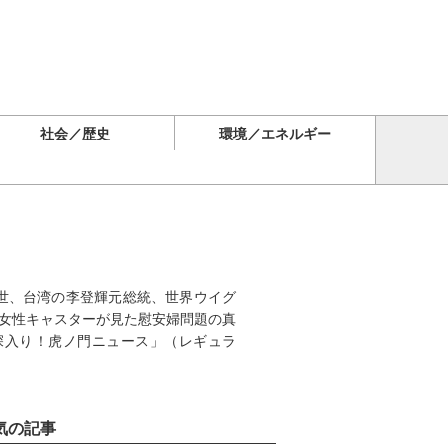
社会／歴史
環境／エネルギー
4世、台湾の李登輝元総統、世界ウイグ
女性キャスターが見た慰安婦問題の真
深入り！虎ノ門ニュース」（レギュラ
気の記事