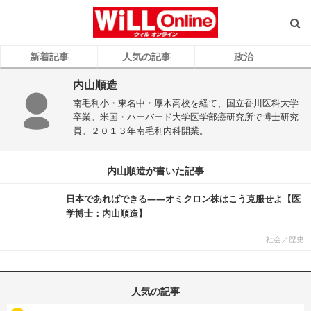
新着記事
人気の記事
政治
内山順造
南毛利小・東名中・厚木高校を経て、国立香川医科大学
卒業。米国・ハーバード大学医学部癌研究所で博士研究
員。２０１３年南毛利内科開業。
内山順造が書いた記事
日本であればできる――オミクロン株はこう克服せよ【医
学博士：内山順造】
社会／歴史
人気の記事