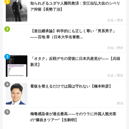
む
1
知られざるユダヤ人難民救済：安江仙弘大佐のシベリ
ア抑留【長勢了治】
社会／歴史
む
2
【皇位継承論】科学的にも正しく尊い「男系男子」
――百地 章（日本大学名誉教...
社会／歴史
む
3
「オタク」反戦デモの背後に日本共産党が――【兵頭
新児】
社会／歴史
む
4
看板を替えるだけでは国は守れない【橋本幹彦】
政治
む
5
梅毒感染者が過去最高――そのウラに外国人観光客
の“爆抜きツアー”【生駒明】