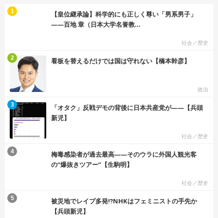
む
1
【皇位継承論】科学的にも正しく尊い「男系男子」
――百地 章（日本大学名誉教...
社会／歴史
む
2
看板を替えるだけでは国は守れない【橋本幹彦】
政治
む
3
「オタク」反戦デモの背後に日本共産党が――【兵頭
新児】
社会／歴史
む
4
梅毒感染者が過去最高――そのウラに外国人観光客
の“爆抜きツアー”【生駒明】
社会／歴史
む
5
被災地でレイプ多発⁉NHKはフェミニストの手先か
【兵頭新児】