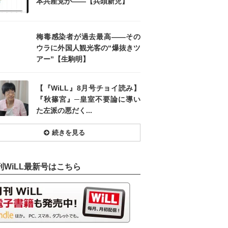
本共産党が――【兵頭新児】
梅毒感染者が過去最高――その
ウラに外国人観光客の“爆抜きツ
アー”【生駒明】
【『WiLL』8月号チョイ読み】
『秋篠宮』─皇室不要論に導い
た左派の悪だく...
続きを見る
刊WiLL最新号はこちら