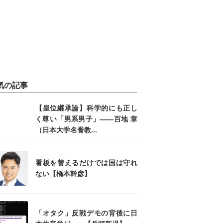
気の記事
【皇位継承論】科学的にも正し
く尊い「男系男子」――百地 章
（日本大学名誉教...
看板を替えるだけでは国は守れ
ない【橋本幹彦】
「オタク」反戦デモの背後に日