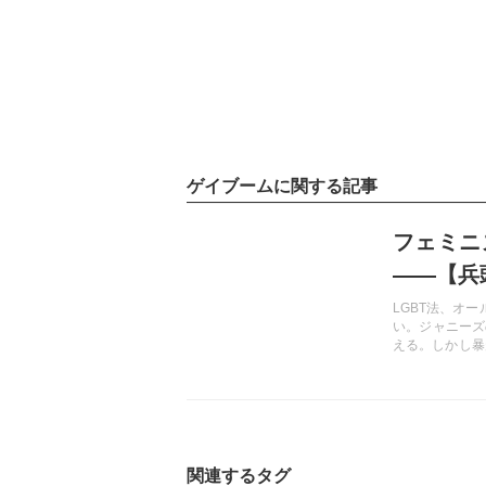
ゲイブームに関する記事
記事を読む
フェミニ
――【兵
LGBT法、オ
い。ジャニーズ
える。しかし暴
ていたとも言え
の惨状を用意し
関連するタグ