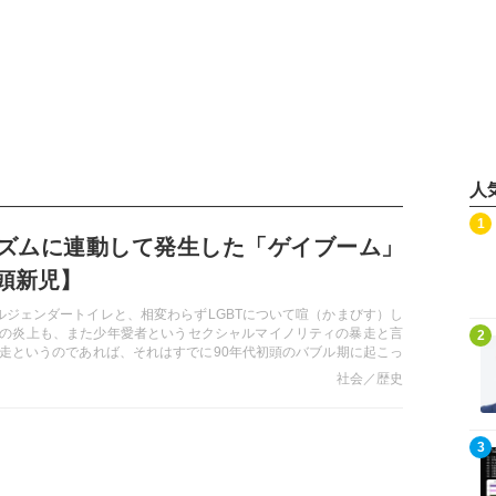
人
記事を読む
1
ズムに連動して発生した「ゲイブーム」
頭新児】
ールジェンダートイレと、相変わらずLGBTについて喧（かまびす）し
記事を読む
の炎上も、また少年愛者というセクシャルマイノリティの暴走と言
2
走というのであれば、それはすでに90年代初頭のバブル期に起こっ
る。フェミニズムに連動して発生した当時の「ゲイブーム」が、今
社会／歴史
ていたのではないか――。
記事を読む
3