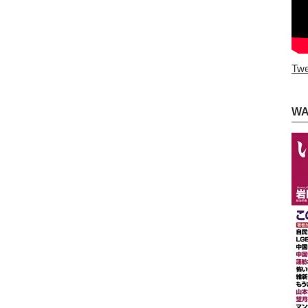
Twe
W