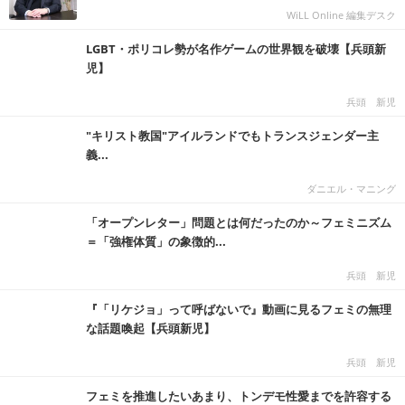
WiLL Online 編集デスク
LGBT・ポリコレ勢が名作ゲームの世界観を破壊【兵頭新
児】
兵頭 新児
"キリスト教国"アイルランドでもトランスジェンダー主
義...
ダニエル・マニング
「オープンレター」問題とは何だったのか～フェミニズム
＝「強権体質」の象徴的...
兵頭 新児
『「リケジョ」って呼ばないで』動画に見るフェミの無理
な話題喚起【兵頭新児】
兵頭 新児
フェミを推進したいあまり、トンデモ性愛までを許容する