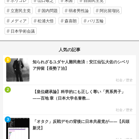
ポリコレ
山口敬之
米国
自由民主党
立憲民主党
国内問題
弱者男性論
阿比留瑠比
メディア
松浦大悟
森喜朗
パリ五輪
日本学術会議
人気の記事
む
1
知られざるユダヤ人難民救済：安江仙弘大佐のシベリ
ア抑留【長勢了治】
社会／歴史
む
2
【皇位継承論】科学的にも正しく尊い「男系男子」
――百地 章（日本大学名誉教...
社会／歴史
む
3
「オタク」反戦デモの背後に日本共産党が――【兵頭
新児】