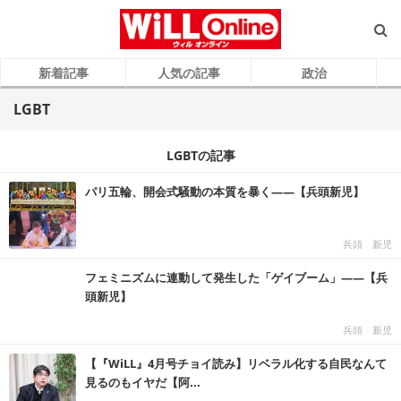
新着記事
人気の記事
政治
LGBT
LGBTの記事
パリ五輪、開会式騒動の本質を暴く――【兵頭新児】
兵頭 新児
フェミニズムに連動して発生した「ゲイブーム」――【兵
頭新児】
兵頭 新児
【『WiLL』4月号チョイ読み】リベラル化する自民なんて
見るのもイヤだ【阿...