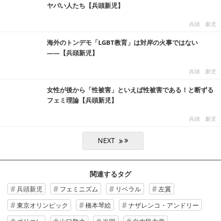
ヤバい人たち【兵頭新児】
兵頭 新児
海外のトンデモ「LGBT教育」は対岸の火事ではない
――【兵頭新児】
兵頭 新児
女性が後から「性被害」といえば性被害である！と断ずる
フェミ理論【兵頭新児】
兵頭 新児
関連するタグ
兵頭新児
フェミニズム
リベラル
左翼
東京オリンピック
橋本琴絵
ナザレンコ・アンドリー