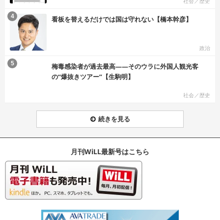
社会／歴史
む
4
看板を替えるだけでは国は守れない【橋本幹彦】
政治
む
5
梅毒感染者が過去最高――そのウラに外国人観光客
の“爆抜きツアー”【生駒明】
社会／歴史
続きを見る
月刊WiLL最新号はこちら