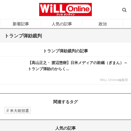
新着記事
人気の記事
政治
トランプ弾劾裁判
トランプ弾劾裁判の記事
【髙山正之・ 渡辺惣樹】日米メディアの欺瞞（ぎまん）～
トランプ弾劾のからく...
WiLL Online編集部
関連するタグ
米大統領選
人気の記事