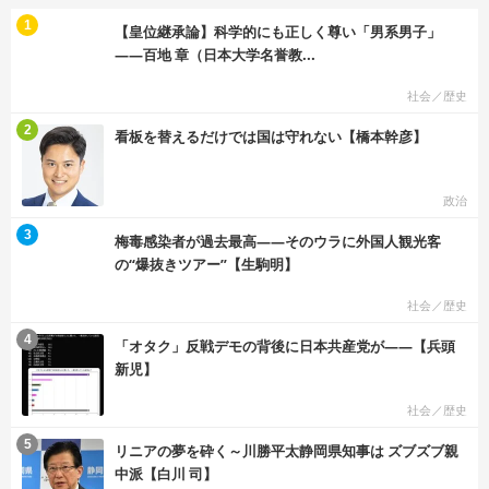
む
1
【皇位継承論】科学的にも正しく尊い「男系男子」
――百地 章（日本大学名誉教...
社会／歴史
む
2
看板を替えるだけでは国は守れない【橋本幹彦】
政治
む
3
梅毒感染者が過去最高――そのウラに外国人観光客
の“爆抜きツアー”【生駒明】
社会／歴史
む
4
「オタク」反戦デモの背後に日本共産党が――【兵頭
新児】
社会／歴史
む
5
リニアの夢を砕く～川勝平太静岡県知事は ズブズブ親
中派【白川 司】