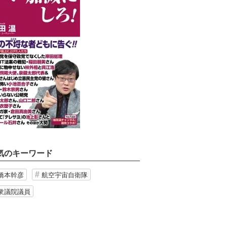
気のキーワード
橋本幹彦
航空宇宙自衛隊
衆議院議員