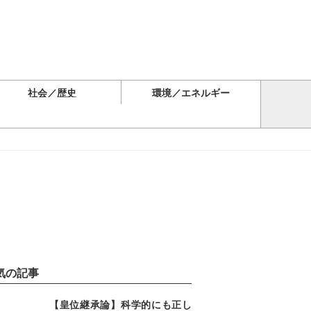
社会／歴史
環境／エネルギー
気の記事
【皇位継承論】科学的にも正し