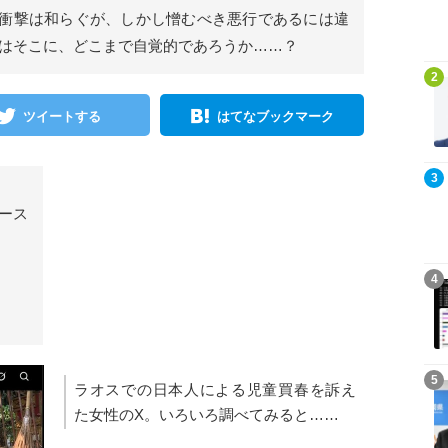
衝撃は和らぐが、しかし憎むべき悪行であるには違
トはそこに、どこまで自覚的であろうか……？
記事を読む
2
ツイートする
はてなブックマーク
記事を読む
3
ース
記事を読む
4
記事を読む
5
ラオスでの日本人による児童買春を訴え
た女性のX。いろいろ調べてみると……