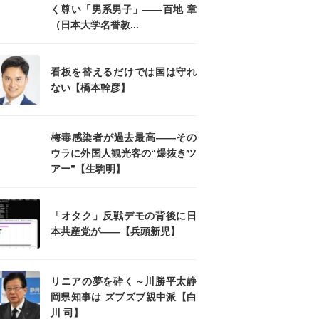
く尊い「男系男子」――百地 章
（日本大学名誉教...
看板を替えるだけでは国は守れ
ない【橋本幹彦】
梅毒感染者が過去最高――その
ウラに外国人観光客の“爆抜きツ
アー”【生駒明】
「オタク」反戦デモの背後に日
本共産党が――【兵頭新児】
リニアの夢を砕く～川勝平太静
岡県知事は ズブズブ親中派【白
川 司】