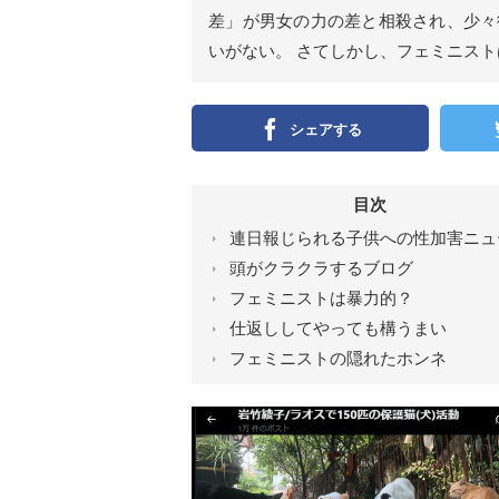
ン
）
差」が男女の力の差と相殺され、少々
いがない。 さてしかし、フェミニス
シェアする
目次
連日報じられる子供への性加害ニュ
頭がクラクラするブログ
フェミニストは暴力的？
仕返ししてやっても構うまい
フェミニストの隠れたホンネ