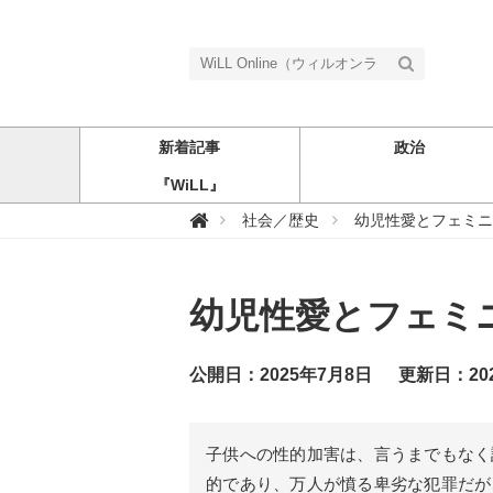
新着記事
政治
『WiLL』
W

社会／歴史
幼児性愛とフェミニ
i
L
L
O
n
幼児性愛とフェミ
l
i
n
e
（
公開日：2025年7月8日
更新日：20
ウ
ィ
ル
オ
ン
子供への性的加害は、言うまでもなく
ラ
イ
的であり、万人が憤る卑劣な犯罪だが