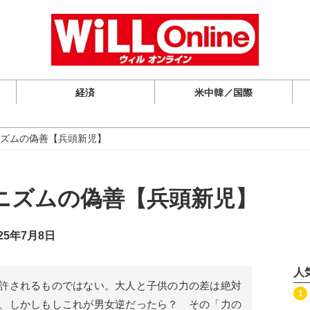
経済
米中韓／国際
ズムの偽善【兵頭新児】
ニズムの偽善【兵頭新児】
25年7月8日
人
許されるものではない。大人と子供の力の差は絶対
記事を読む
1
、しかしもしこれが男女逆だったら？ その「力の