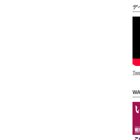
デ
Twe
W