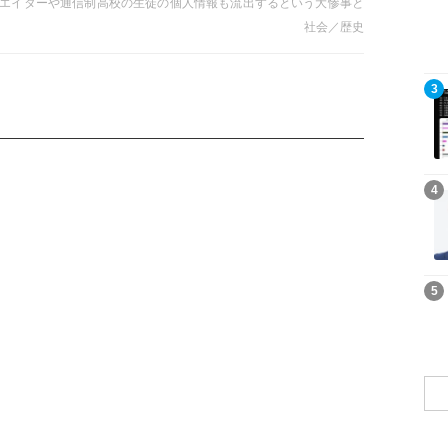
エイターや通信制高校の生徒の個人情報も流出するという大惨事と
ィアの反応はいささか薄いようだ。しかしこれは、非常に大きな問
社会／歴史
事件なのではないか……。
記事を読む
3
記事を読む
4
記事を読む
5