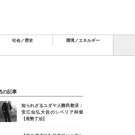
社会／歴史
環境／エネルギー
気の記事
知られざるユダヤ人難民救済：
安江仙弘大佐のシベリア抑留
【長勢了治】