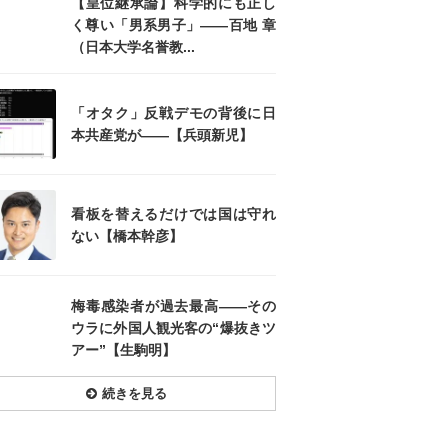
【皇位継承論】科学的にも正し
く尊い「男系男子」――百地 章
（日本大学名誉教...
「オタク」反戦デモの背後に日
本共産党が――【兵頭新児】
看板を替えるだけでは国は守れ
ない【橋本幹彦】
梅毒感染者が過去最高――その
ウラに外国人観光客の“爆抜きツ
アー”【生駒明】
続きを見る