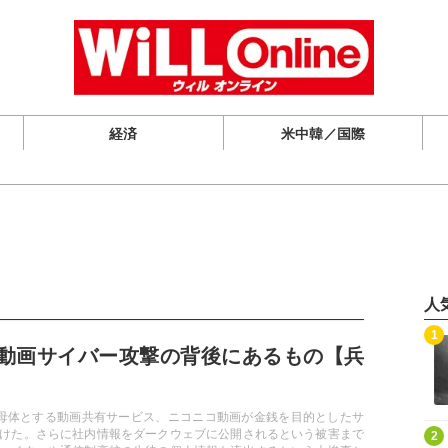
経済
米中韓／国際
人
記事を読む
1
動画サイバー攻撃の背後にあるもの【兵
Aを母体とする動画共有サービス、ニコニコ動画が金銭を目的としたサ
記事を読む
けた。さらに社内情報をダークウェブに公開されるという被害まで
2