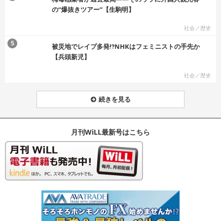
の“爆抜きツアー”【生駒明】
社会／歴史
む
5
被災地でレイプ多発⁉NHKはフェミニストの手先か
【兵頭新児】
社会／歴史
続きを見る
月刊WiLL最新号はこちら