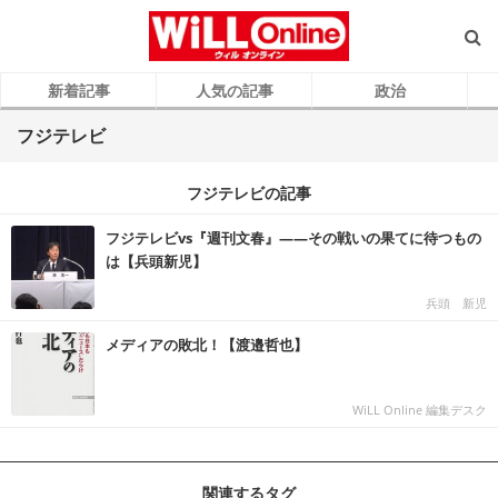
新着記事
人気の記事
政治
フジテレビ
フジテレビの記事
フジテレビvs『週刊文春』――その戦いの果てに待つもの
は【兵頭新児】
兵頭 新児
メディアの敗北！【渡邉哲也】
WiLL Online 編集デスク
関連するタグ