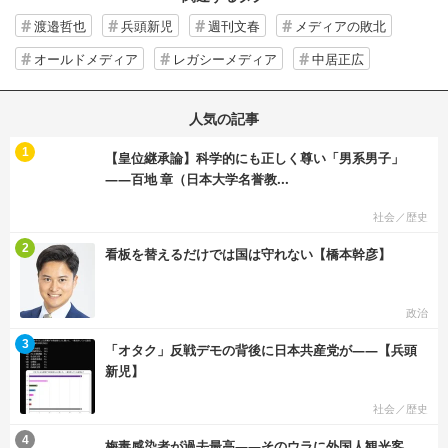
渡邉哲也
兵頭新児
週刊文春
メディアの敗北
オールドメディア
レガシーメディア
中居正広
人気の記事
む
1
【皇位継承論】科学的にも正しく尊い「男系男子」
――百地 章（日本大学名誉教...
社会／歴史
む
2
看板を替えるだけでは国は守れない【橋本幹彦】
政治
む
3
「オタク」反戦デモの背後に日本共産党が――【兵頭
新児】
社会／歴史
む
4
梅毒感染者が過去最高――そのウラに外国人観光客