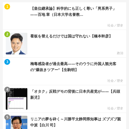
む
1
【皇位継承論】科学的にも正しく尊い「男系男子」
――百地 章（日本大学名誉教...
社会／歴史
む
2
看板を替えるだけでは国は守れない【橋本幹彦】
政治
む
3
梅毒感染者が過去最高――そのウラに外国人観光客
の“爆抜きツアー”【生駒明】
社会／歴史
む
4
「オタク」反戦デモの背後に日本共産党が――【兵頭
新児】
社会／歴史
む
5
リニアの夢を砕く～川勝平太静岡県知事は ズブズブ親
中派【白川 司】