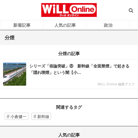
新着記事
人気の記事
政治
分煙
分煙の記事
シリーズ「俗論突破」⑧ 新幹線「全面禁煙」で起きる
「隠れ喫煙」という闇【小...
WiLL Online 編集デスク
関連するタグ
小倉健一
新幹線
人気の記事