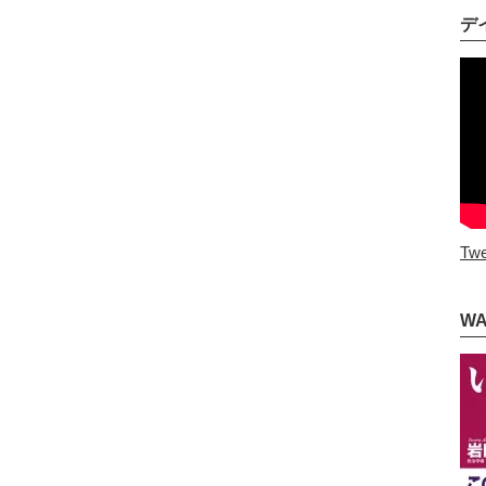
デ
Twe
W