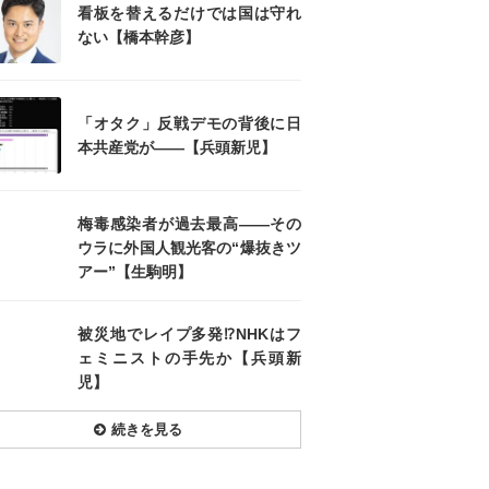
看板を替えるだけでは国は守れ
ない【橋本幹彦】
「オタク」反戦デモの背後に日
本共産党が――【兵頭新児】
梅毒感染者が過去最高――その
ウラに外国人観光客の“爆抜きツ
アー”【生駒明】
被災地でレイプ多発⁉NHKはフ
ェミニストの手先か【兵頭新
児】
続きを見る