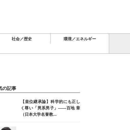
社会／歴史
環境／エネルギー
気の記事
【皇位継承論】科学的にも正し
く尊い「男系男子」――百地 章
（日本大学名誉教...