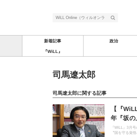
新着記事
政治
『WiLL』
司馬遼太郎
司馬遼太郎に関する記事
記事を読む
【『Wi
年『坂の
岩田温】
『WiLL』3
〝国を守る覚悟〟