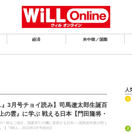
経済
米中韓／国際
人
記事を読む
1
LL』3月号チョイ読み】司馬遼太郎生誕百
上の雲』に学ぶ 戦える日本【門田隆将・
月号の一部をご紹介。国家存亡の機に直面する日本──国民的作家が問う
記事を読む
【『WiLL』2023年3月号初出】
2