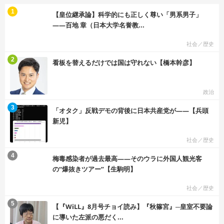
む
1
【皇位継承論】科学的にも正しく尊い「男系男子」
――百地 章（日本大学名誉教...
社会／歴史
む
2
看板を替えるだけでは国は守れない【橋本幹彦】
政治
む
3
「オタク」反戦デモの背後に日本共産党が――【兵頭
新児】
社会／歴史
む
4
梅毒感染者が過去最高――そのウラに外国人観光客
の“爆抜きツアー”【生駒明】
社会／歴史
む
5
【『WiLL』8月号チョイ読み】『秋篠宮』─皇室不要論
に導いた左派の悪だく...