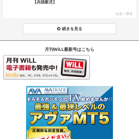
【兵頭新児】
社会／歴史
続きを見る
月刊WiLL最新号はこちら