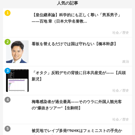
人気の記事
む
1
【皇位継承論】科学的にも正しく尊い「男系男子」
――百地 章（日本大学名誉教...
社会／歴史
む
2
看板を替えるだけでは国は守れない【橋本幹彦】
政治
む
3
「オタク」反戦デモの背後に日本共産党が――【兵頭
新児】
社会／歴史
む
4
梅毒感染者が過去最高――そのウラに外国人観光客
の“爆抜きツアー”【生駒明】
社会／歴史
む
5
被災地でレイプ多発⁉NHKはフェミニストの手先か