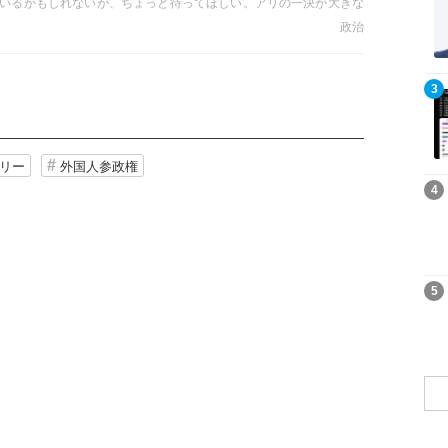
いるかもしれないが、ちょっと待ってほしい。アリの一決が大きな
ことはよくあること。いま、改めてなぜ「外国人投票権」が危ない
政治
。
記事を読む
3
リー
外国人参政権
記事を読む
4
記事を読む
5