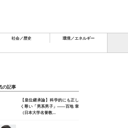
社会／歴史
環境／エネルギー
気の記事
【皇位継承論】科学的にも正し
く尊い「男系男子」――百地 章
（日本大学名誉教...