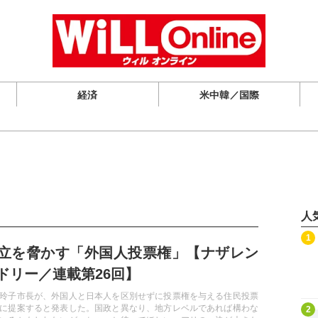
経済
米中韓／国際
人
記事を読む
1
立を脅かす「外国人投票権」【ナザレン
ドリー／連載第26回】
玲子市長が、外国人と日本人を区別せずに投票権を与える住民投票
記事を読む
に提案すると発表した。国政と異なり、地方レベルであれば構わな
2