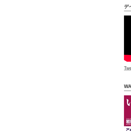
デ
Twe
W