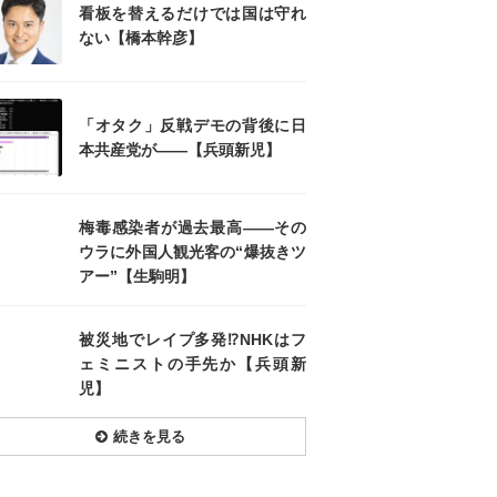
看板を替えるだけでは国は守れ
ない【橋本幹彦】
「オタク」反戦デモの背後に日
本共産党が――【兵頭新児】
梅毒感染者が過去最高――その
ウラに外国人観光客の“爆抜きツ
アー”【生駒明】
被災地でレイプ多発⁉NHKはフ
ェミニストの手先か【兵頭新
児】
続きを見る