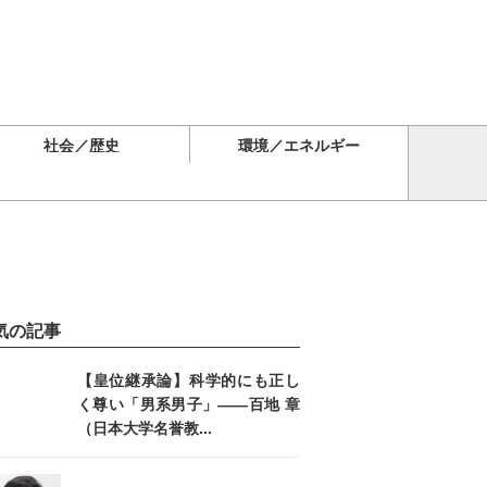
社会／歴史
環境／エネルギー
気の記事
【皇位継承論】科学的にも正し
く尊い「男系男子」――百地 章
（日本大学名誉教...