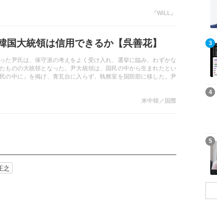
『WiLL』
韓国大統領は信用できるか【呉善花】
記事を読む
3
った尹氏は、保守派の考えをよく受け入れ、選挙に臨み、わずかな
たものの大統領となった。尹大統領は、国民の中から生まれたとい
民の中に」を掲げ、青瓦台に入らず、執務室を国防部に移した。尹
本人の意志からではなく、周囲の人々に持ち上げられることによっ
記事を読む
4
国では初めての大統領である。日本にとって尹大統領は信頼に足る
米中韓／国際
記事を読む
5
正之