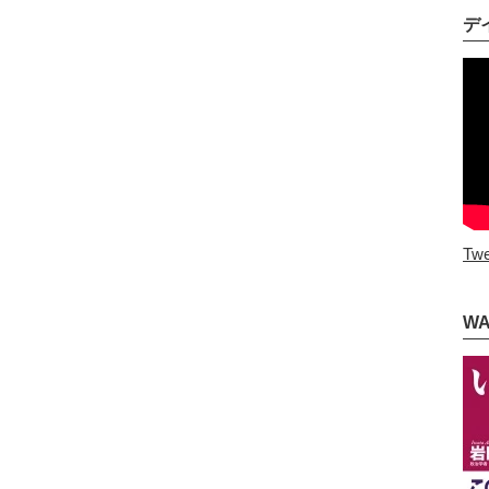
デ
Twe
W