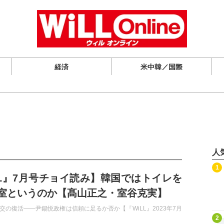
経済
米中韓／国際
人
記事を読む
1
LL』7月号チョイ読み】韓国ではトイレを
室というのか【髙山正之・室谷克実】
交の復活――尹錫悦政権は信頼に足るか否か【『WiLL』2023年7月
記事を読む
2