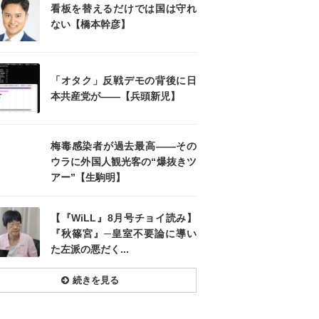
看板を替えるだけでは国は守れ
ない【橋本幹彦】
「オタク」反戦デモの背後に日
本共産党が――【兵頭新児】
梅毒感染者が過去最高――その
ウラに外国人観光客の“爆抜きツ
アー”【生駒明】
【『WiLL』8月号チョイ読み】
『秋篠宮』─皇室不要論に導い
た左派の悪だく...
続きを見る