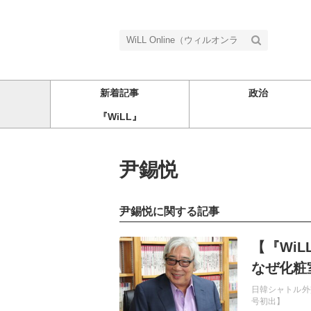
新着記事
政治
『WiLL』
尹錫悦
尹錫悦に関する記事
記事を読む
【『Wi
なぜ化粧
日韓シャトル外
号初出】