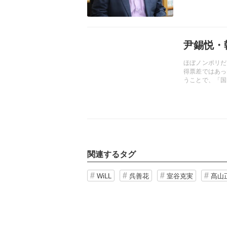
記事を読む
尹錫悦・
ほぼノンポリだ
得票差ではあっ
うことで、「国
大統領は、実に
て誕生した、韓
のか――。
関連するタグ
WiLL
呉善花
室谷克実
髙山