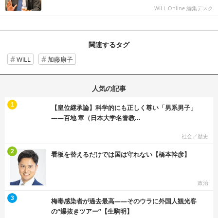
WiLL Online 編集デスク
関連するタグ
WiLL
加藤康子
人気の記事
む
1
【皇位継承論】科学的にも正しく尊い「男系男子」
――百地 章（日本大学名誉教...
社会／歴史
む
2
看板を替えるだけでは国は守れない【橋本幹彦】
政治
む
3
梅毒感染者が過去最高――そのウラに外国人観光客
の“爆抜きツアー”【生駒明】