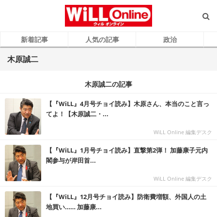
新着記事
人気の記事
政治
木原誠二
木原誠二の記事
【『WiLL』4月号チョイ読み】木原さん、本当のこと言っ
てよ！【木原誠二・...
WiLL Online 編集デスク
【『WiLL』1月号チョイ読み】直撃第2弾！ 加藤康子元内
閣参与が岸田首...
WiLL Online 編集デスク
【『WiLL』12月号チョイ読み】防衛費増額、外国人の土
地買い…… 加藤康...