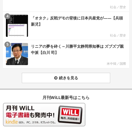
社会／歴史
む
4
「オタク」反戦デモの背後に日本共産党が――【兵頭
新児】
社会／歴史
む
5
リニアの夢を砕く～川勝平太静岡県知事は ズブズブ親
中派【白川 司】
米中韓／国際
続きを見る
月刊WiLL最新号はこちら