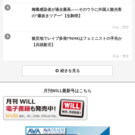
む
4
梅毒感染者が過去最高――そのウラに外国人観光客
の“爆抜きツアー”【生駒明】
社会／歴史
む
5
被災地でレイプ多発⁉NHKはフェミニストの手先か
【兵頭新児】
社会／歴史
続きを見る
月刊WiLL最新号はこちら