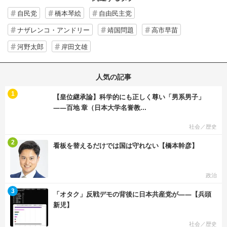
自民党
橋本琴絵
自由民主党
ナザレンコ・アンドリー
靖国問題
高市早苗
河野太郎
岸田文雄
人気の記事
む
1
【皇位継承論】科学的にも正しく尊い「男系男子」
――百地 章（日本大学名誉教...
社会／歴史
む
2
看板を替えるだけでは国は守れない【橋本幹彦】
政治
む
3
「オタク」反戦デモの背後に日本共産党が――【兵頭
新児】
社会／歴史