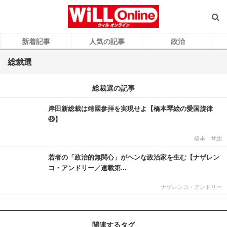
新着記事
人気の記事
政治
総裁選
総裁選の記事
岸田新総裁は靖國参拝を実現せよ【橋本琴絵の愛国旋律
㊸】
橋本 琴絵
若者の「政治的無関心」がヘンな政治家を生む【ナザレン
コ・アンドリー／連載第...
ナザレンコ・アンドリー
関連するタグ