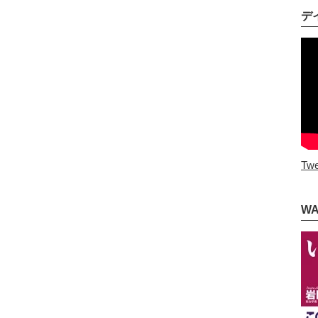
デ
Twe
W