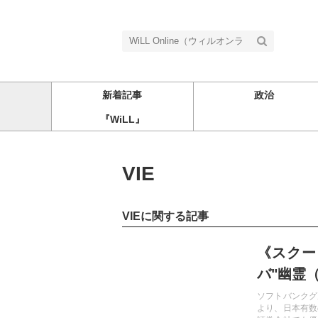
新着記事
政治
『WiLL』
VIE
VIEに関する記事
記事を読む
《スクー
バ"幽霊
ソフトバンクグ
より、日本有数