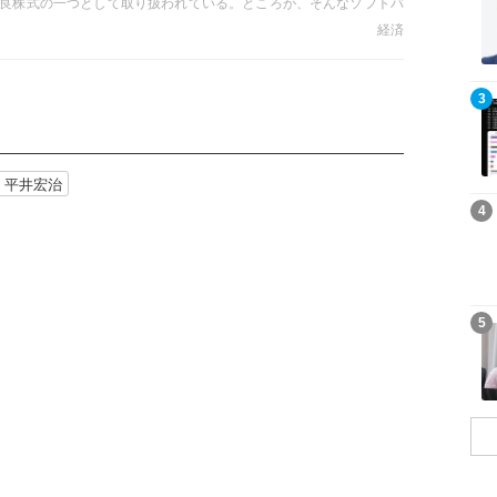
良株式の一つとして取り扱われている。ところが、そんなソフトバ
が垂れ込めている気配が見え隠れしている。米証券取引委員会
経済
出された「Form F1」（有価証券の募集または売出しのためにその相
る文書）を調査した際、衝撃的な事実が浮かび上がってきた――。
22年3月号初出）
記事を読む
3
平井宏治
記事を読む
4
記事を読む
5