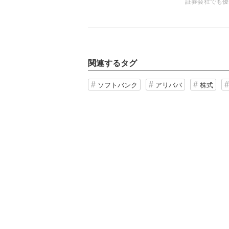
証券会社でも優
ンク社に暗雲
（SEC）に提
手方に提供す
(『WiLL』20
関連するタグ
ソフトバンク
アリババ
株式