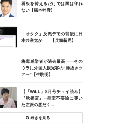
看板を替えるだけでは国は守れ
ない【橋本幹彦】
「オタク」反戦デモの背後に日
本共産党が――【兵頭新児】
梅毒感染者が過去最高――その
ウラに外国人観光客の“爆抜きツ
アー”【生駒明】
【『WiLL』8月号チョイ読み】
『秋篠宮』─皇室不要論に導い
た左派の悪だく...
続きを見る