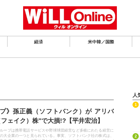
経済
米中韓／国際
人
記事を読む
1
プ》孫正義（ソフトバンク）が アリバ
（フェイク）株"で大損!?【平井宏治】
ループは携帯電話サービスや野球球団経営など多岐にわたる経営に
記事を読む
の大企業の一つと見られている。事実、ソフトバンク社の株式は、
2