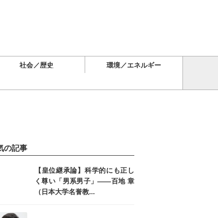
社会／歴史
環境／エネルギー
気の記事
【皇位継承論】科学的にも正し
く尊い「男系男子」――百地 章
（日本大学名誉教...