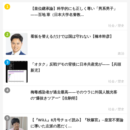
む
1
【皇位継承論】科学的にも正しく尊い「男系男子」
――百地 章（日本大学名誉教...
社会／歴史
む
2
看板を替えるだけでは国は守れない【橋本幹彦】
政治
む
3
「オタク」反戦デモの背後に日本共産党が――【兵頭
新児】
社会／歴史
む
4
梅毒感染者が過去最高――そのウラに外国人観光客
の“爆抜きツアー”【生駒明】
社会／歴史
む
5
【『WiLL』8月号チョイ読み】『秋篠宮』─皇室不要論
に導いた左派の悪だく...