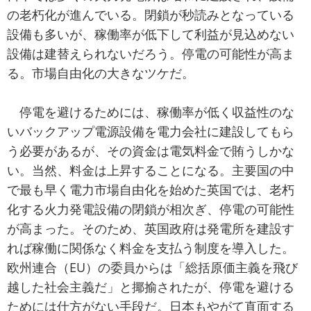
の老朽化が進んでいる。閉鎖が秒読みとなっている
設備も多いが、稼働率が低下して利益が見込めない
設備は建替えられないだろう。停電の可能性が高ま
る。市場自由化の大きなツケだ。
停電を避けるためには、稼働率が低く収益性のな
いバックアップ電源設備を電力会社に建設してもら
う必要があるが、その資金は電気料金で賄うしかな
い。当然、料金は上昇することになる。主要国の中
で最も早く電力市場自由化を始めた英国では、老朽
化する火力発電設備の閉鎖が相次ぎ、停電の可能性
が高まった。そのため、英国政府は発電所を建設す
れば稼働に関係なく料金を支払う制度を導入した。
欧州連合（EU）の委員からは「総括原価主義を飛び
越した社会主義だ」と揶揄されたが、停電を避ける
ためには仕方がない手段だ。日本もやがて直面する