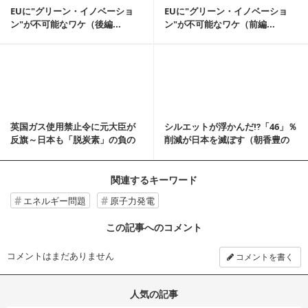
EUに"グリーン・イノベーショ
EUに"グリーン・イノベーショ
ン"が不可能なワケ（後編...
ン"が不可能なワケ（前編...
記事を読む
英国ガス使用禁止令に元大臣が
シルエットが浮かんだ⁉「46」％
反旗～日本も「脱炭素」の負の
削減が日本を滅ぼす（朝香豊の
側面を伝えよ【杉山大志】
日本再興原論㊽）
関連するキーワード
エネルギー問題
原子力発電
この記事へのコメント
コメントはまだありません
コメントを書く
人気の記事