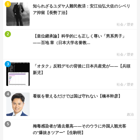
む
1
知られざるユダヤ人難民救済：安江仙弘大佐のシベリ
ア抑留【長勢了治】
社会／歴史
む
2
【皇位継承論】科学的にも正しく尊い「男系男子」
――百地 章（日本大学名誉教...
社会／歴史
む
3
「オタク」反戦デモの背後に日本共産党が――【兵頭
新児】
社会／歴史
む
4
看板を替えるだけでは国は守れない【橋本幹彦】
政治
む
5
梅毒感染者が過去最高――そのウラに外国人観光客
の“爆抜きツアー”【生駒明】