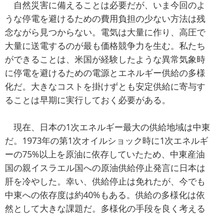
自然災害に備えることは必要だが、いま今回のよ
うな停電を避けるための費用負担の少ない方法は残
念ながら見つからない。電気は大量に作り、高圧で
大量に送電するのが最も価格競争力を生む。私たち
ができることは、米国が経験したような異常気象時
に停電を避けるための電源とエネルギー供給の多様
化だ。大きなコストを掛けずとも安定供給に寄与す
ることは早期に実行しておく必要がある。
現在、日本の1次エネルギー最大の供給地域は中東
だ。1973年の第1次オイルショック時に1次エネルギ
ーの75%以上を原油に依存していたため、中東産油
国の親イスラエル国への原油供給停止発言に日本は
肝を冷やした。幸い、供給停止は免れたが、今でも
中東への依存度は約40%もある。供給の多様化は依
然として大きな課題だ。多様化の手段を良く考える