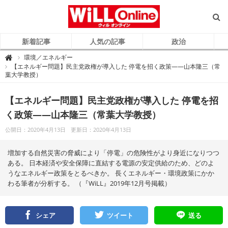
新着記事
人気の記事
政治
W
環境／エネルギー

i
【エネルギー問題】民主党政権が導入した 停電を招く政策――山本隆三（常
L
葉大学教授）
L
O
n
l
【エネルギー問題】民主党政権が導入した 停電を招
i
n
e
く政策――山本隆三（常葉大学教授）
（
ウ
ィ
公開日：2020年4月13日
更新日：2020年4月13日
ル
オ
ン
増加する自然災害の脅威により「停電」の危険性がより身近になりつつ
ラ
イ
ある。 日本経済や安全保障に直結する電源の安定供給のため、どのよ
ン
）
うなエネルギー政策をとるべきか。 長くエネルギー・環境政策にかか
わる筆者が分析する。 （『WiLL』2019年12月号掲載）
シェア
ツイート
送る