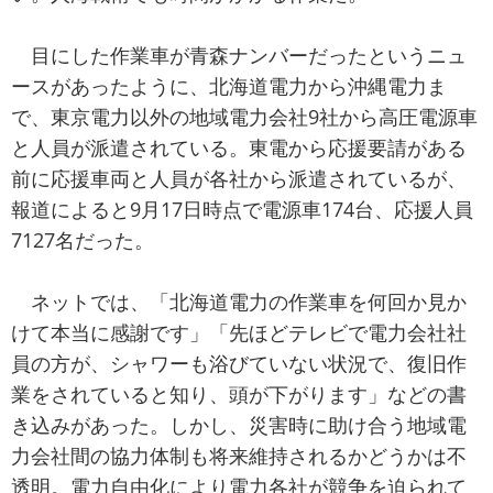
目にした作業車が青森ナンバーだったというニュ
ースがあったように、北海道電力から沖縄電力ま
で、東京電力以外の地域電力会社9社から高圧電源車
と人員が派遣されている。東電から応援要請がある
前に応援車両と人員が各社から派遣されているが、
報道によると9月17日時点で電源車174台、応援人員
7127名だった。
ネットでは、「北海道電力の作業車を何回か見か
けて本当に感謝です」「先ほどテレビで電力会社社
員の方が、シャワーも浴びていない状況で、復旧作
業をされていると知り、頭が下がります」などの書
き込みがあった。しかし、災害時に助け合う地域電
力会社間の協力体制も将来維持されるかどうかは不
透明。電力自由化により電力各社が競争を迫られて