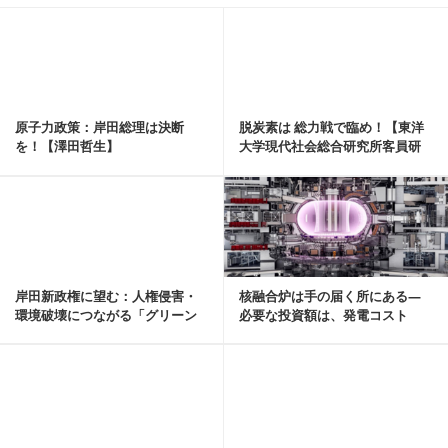
記事を読む
原子力政策：岸田総理は決断
脱炭素は 総力戦で臨め！【東洋
を！【澤田哲生】
大学現代社会総合研究所客員研
究員 小川芳樹】
記事を読む
岸田新政権に望む：人権侵害・
核融合炉は手の届く所にある―
環境破壊につながる「グリーン
必要な投資額は、発電コスト
投資」なら見直せ【...
は？【杉山大志】
記事を読む