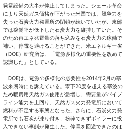
発電設備の大半が停止してしまった。シェール革命
により天然ガス価格が下がった米国では、競争力を
失った石炭火力発電所の閉鎖が続いていたが、東部
では稼働率が低下した石炭火力を維持していた。そ
のため再エネ発電量の落ち込みを石炭火力の稼働で
補い、停電を避けることができた。米エネルギー省
（DOE）研究所は、「電源多様化の重要性を改めて
認識した」としている。
DOEは、電源の多様化の必要性を2014年2月の寒
波来襲時にも訴えている。零下20度を超える寒波の
ため暖房用天然ガス使用が急増し、需要量がパイプ
ライン能力を上回り、天然ガス火力発電所において
燃料が不足する事態となった。さらに、石炭火力発
電所でも石炭が凍り付き、粉砕できずボイラーに投
入できない事態が発生した。停電を回避できたのは