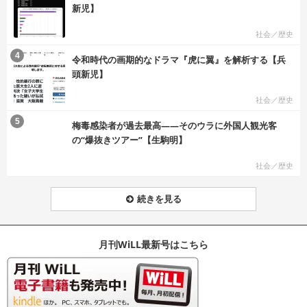
新児】
社会／歴史
む
4
令和時代の画期的なドラマ『虎に翼』を解析する【兵
頭新児】
社会／歴史
む
5
梅毒感染者が過去最高――そのウラに外国人観光客
の“爆抜きツアー”【生駒明】
社会／歴史
続きを見る
月刊WiLL最新号はこちら