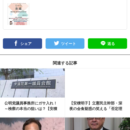
シェア
ツイート
送る
関連する記事
記事を読む
公明党議員事務所にガサ入れ！
【安積明子】立憲民主幹部・深
～検察の本当の狙いは？【安積
夜の会食疑惑の笑える「否定理
明子:《あづみん》...
由」（《あづみん》...
記事を読む