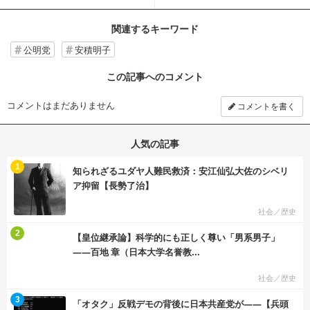
しかない⁉【安積明...
関連するキーワード
公明党
安積明子
この記事へのコメント
コメントはまだありません
コメントを書く
人気の記事
む
1
知られざるユダヤ人難民救済：安江仙弘大佐のシベリ
ア抑留【長勢了治】
社会／歴史
む
2
【皇位継承論】科学的にも正しく尊い「男系男子」
――百地 章（日本大学名誉教...
社会／歴史
む
3
「オタク」反戦デモの背後に日本共産党が――【兵頭