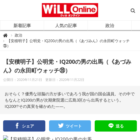
新着記事
人気の記事
政治
W
政治

i
【安積明子】公明党・IQ200の男の出馬（《あづみん》の永田町ウォッチ
L
㉘）
L
O
n
l
【安積明子】公明党・IQ200の男の出馬（《あづみ
i
n
e
ん》の永田町ウォッチ㉘）
（
ウ
ィ
公開日：2020年11月21日
更新日：2020年11月22日
ル
オ
ン
おそらく？優秀な頭脳の方が多いであろう我が国の国会議員。その中で
ラ
イ
もなんとIQ200の男が次期衆院選に広島3区から出馬するという。
ン
）
IQ200⁉その真実を確かめた――。
シェア
ツイート
送る