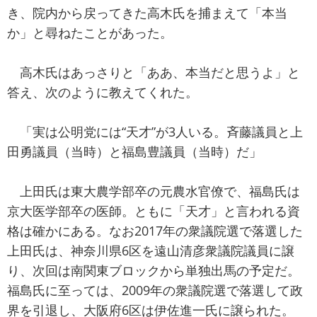
き、院内から戻ってきた高木氏を捕まえて「本当
か」と尋ねたことがあった。
高木氏はあっさりと「ああ、本当だと思うよ」と
答え、次のように教えてくれた。
「実は公明党には“天才”が3人いる。斉藤議員と上
田勇議員（当時）と福島豊議員（当時）だ」
上田氏は東大農学部卒の元農水官僚で、福島氏は
京大医学部卒の医師。ともに「天才」と言われる資
格は確かにある。なお2017年の衆議院選で落選した
上田氏は、神奈川県6区を遠山清彦衆議院議員に譲
り、次回は南関東ブロックから単独出馬の予定だ。
福島氏に至っては、2009年の衆議院選で落選して政
界を引退し、大阪府6区は伊佐進一氏に譲られた。