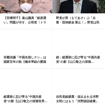
【安積明子】遠山議員「銀座通
野党が弄（もてあそ）ぶ「企
い」問題が示す、公明党〈トラ
業・団体献金 禁止！」野党は民
ブル処理力〉の低下...
主政治をつぶす気か...
記事を読む
非難決議「中国名指しナシ」は
続：総選挙に忍び寄る"中国共産
国家百年の恥【橋本琴絵の愛国
党"の影【山口敬之の深堀...
旋律 No60】
記事を読む
総選挙に忍び寄る"中国共産
自民党総裁選：追込まれる河野
党"の影【山口敬之の深堀世界...
太郎にはもう「河野談話破棄」